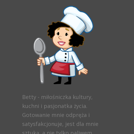
Betty - miłośniczka kultury,
kuchni i pasjonatka życia.
Gotowanie mnie odpręża i
satysfakcjonuje, jest dla mnie
sztuką, a nie tylko paliwem.