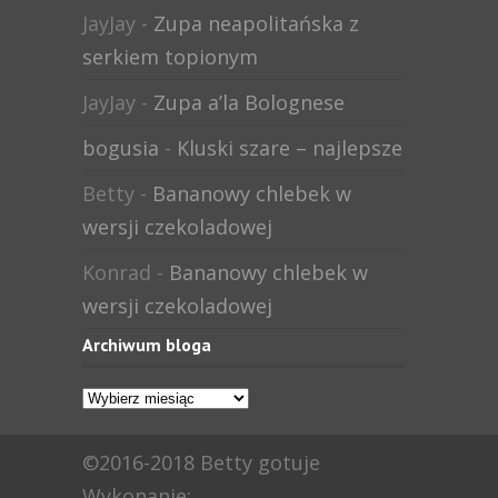
JayJay
-
Zupa neapolitańska z
serkiem topionym
JayJay
-
Zupa a’la Bolognese
bogusia
-
Kluski szare – najlepsze
Betty
-
Bananowy chlebek w
wersji czekoladowej
Konrad
-
Bananowy chlebek w
wersji czekoladowej
Archiwum bloga
Archiwum
bloga
©2016-2018 Betty gotuje
Wykonanie: