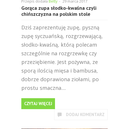
Przepis dodała
Betty
-
29 marca 2017
Gorąca zupa słodko-kwaśna czyli
chińszczyzna na polskim stole
Dziś zaprezentuję zupę, pyszną
zupę syczuańską, rozgrzewającą,
słodko-kwaśną, którą polecam
szczególnie na rozgrzewkę czy
przeziębienie. Jest pożywna, ze
sporą ilością mięsa i bambusa,
dobrze doprawiona ziołami, po
prostu smaczna....
CZYTAJ WIĘCEJ
DODAJ KOMENTARZ