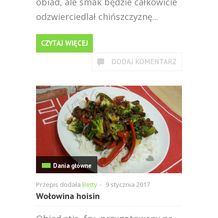
obiad, ale smak będzie całkowicie
odzwierciedlał chińszczyznę...
CZYTAJ WIĘCEJ
DODAJ KOMENTARZ
Dania główne
Przepis dodała
Betty
-
9 stycznia 2017
Wołowina hoisin