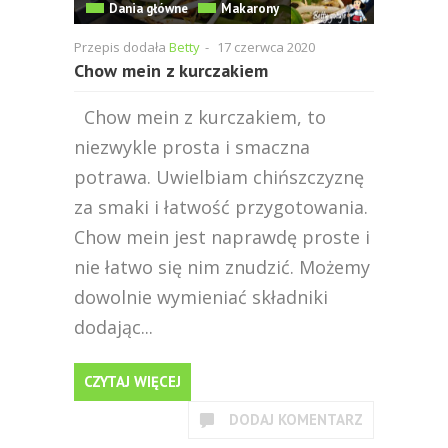
Dania główne
Makarony
Przepis dodała
Betty
-
17 czerwca 2020
Chow mein z kurczakiem
Chow mein z kurczakiem, to
niezwykle prosta i smaczna
potrawa. Uwielbiam chińszczyznę
za smaki i łatwość przygotowania.
Chow mein jest naprawdę proste i
nie łatwo się nim znudzić. Możemy
dowolnie wymieniać składniki
dodając...
CZYTAJ WIĘCEJ
DODAJ KOMENTARZ