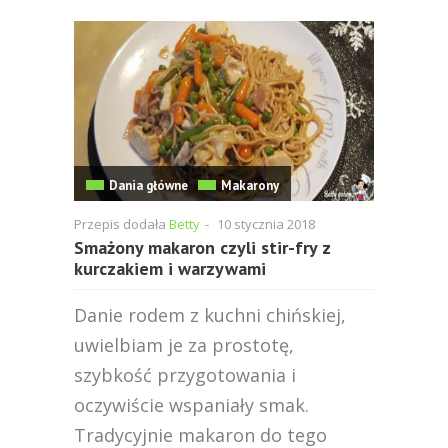
Dania główne
Makarony
Przepis dodała
Betty
-
10 stycznia 2018
Smażony makaron czyli stir-fry z
kurczakiem i warzywami
Danie rodem z kuchni chińskiej,
uwielbiam je za prostotę,
szybkość przygotowania i
oczywiście wspaniały smak.
Tradycyjnie makaron do tego