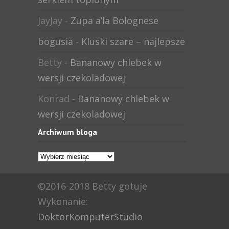
JayJay
-
Zupa a’la Bolognese
bogusia
-
Kluski szare – najlepsze
Betty
-
Bananowy chlebek w
wersji czekoladowej
Konrad
-
Bananowy chlebek w
wersji czekoladowej
Archiwum bloga
Archiwum
bloga
©2016-2018 Betty gotuje
Wykonanie:
DoktorKomputerStudio