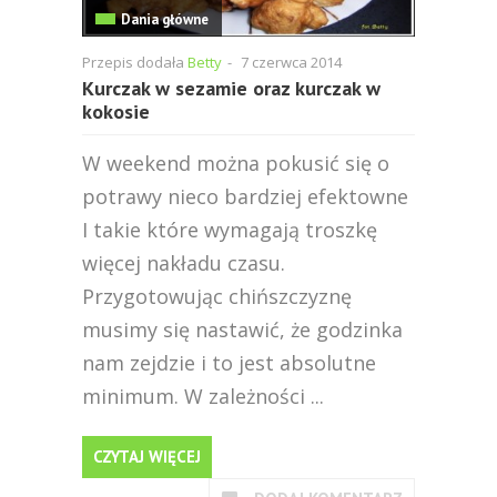
Dania główne
Przepis dodała
Betty
-
7 czerwca 2014
Kurczak w sezamie oraz kurczak w
kokosie
W weekend można pokusić się o
potrawy nieco bardziej efektowne
I takie które wymagają troszkę
więcej nakładu czasu.
Przygotowując chińszczyznę
musimy się nastawić, że godzinka
nam zejdzie i to jest absolutne
minimum. W zależności ...
CZYTAJ WIĘCEJ