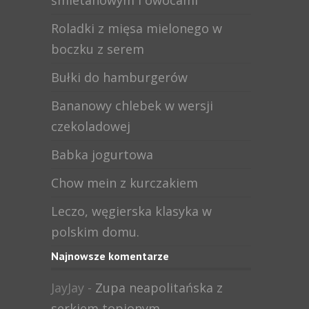
śmietanowym i owocami
Roladki z mięsa mielonego w
boczku z serem
Bułki do hamburgerów
Bananowy chlebek w wersji
czekoladowej
Babka jogurtowa
Chow mein z kurczakiem
Leczo, węgierska klasyka w
polskim domu.
Najnowsze komentarze
JayJay
-
Zupa neapolitańska z
serkiem topionym