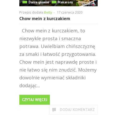
Dania główne
Makarony
Przepis dodała
Betty
-
17 czerwca 2020
Chow mein z kurczakiem
Chow mein z kurczakiem, to
niezwykle prosta i smaczna
potrawa. Uwielbiam chińszczyznę
za smaki i łatwość przygotowania.
Chow mein jest naprawdę proste i
nie łatwo się nim znudzić. Możemy
dowolnie wymieniać składniki
dodając...
CZYTAJ WIĘCEJ
DODAJ KOMENTARZ