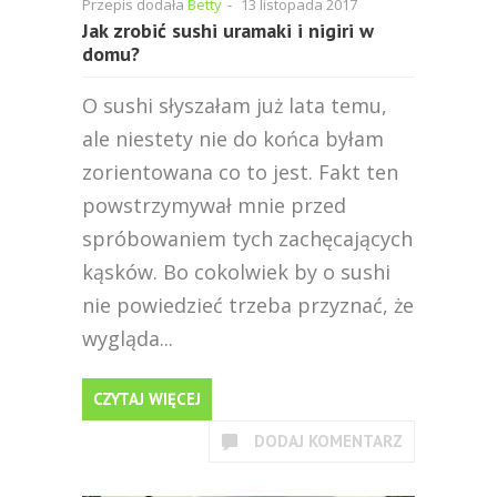
Przepis dodała
Betty
-
13 listopada 2017
Jak zrobić sushi uramaki i nigiri w
domu?
O sushi słyszałam już lata temu,
ale niestety nie do końca byłam
zorientowana co to jest. Fakt ten
powstrzymywał mnie przed
spróbowaniem tych zachęcających
kąsków. Bo cokolwiek by o sushi
nie powiedzieć trzeba przyznać, że
wygląda...
CZYTAJ WIĘCEJ
DODAJ KOMENTARZ