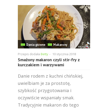
Dania główne
Makarony
Przepis dodała
Betty
-
10 stycznia 2018
Smażony makaron czyli stir-fry z
kurczakiem i warzywami
Danie rodem z kuchni chińskiej,
uwielbiam je za prostotę,
szybkość przygotowania i
oczywiście wspaniały smak.
Tradycyjnie makaron do tego