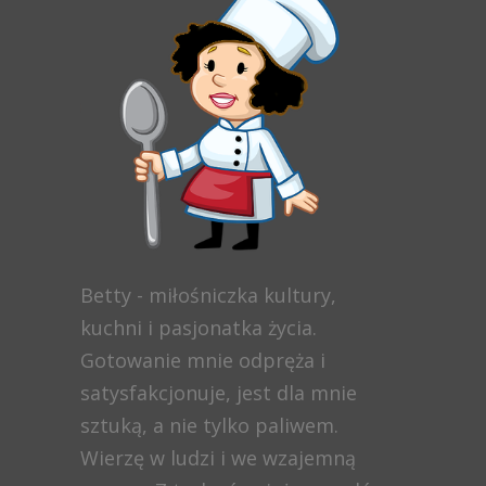
Betty - miłośniczka kultury,
kuchni i pasjonatka życia.
Gotowanie mnie odpręża i
satysfakcjonuje, jest dla mnie
sztuką, a nie tylko paliwem.
Wierzę w ludzi i we wzajemną