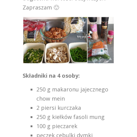
Zapraszam 🙂
Składniki na 4 osoby:
250 g makaronu jajecznego
chow mein
2 piersi kurczaka
250 g kiełków fasoli mung
100 g pieczarek
pęczek cebulki dymki