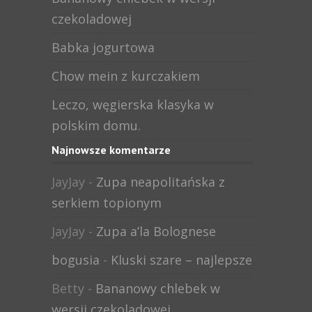
czekoladowej
Babka jogurtowa
Chow mein z kurczakiem
Leczo, węgierska klasyka w
polskim domu.
Najnowsze komentarze
JayJay
-
Zupa neapolitańska z
serkiem topionym
JayJay
-
Zupa a’la Bolognese
bogusia
-
Kluski szare – najlepsze
Betty
-
Bananowy chlebek w
wersji czekoladowej