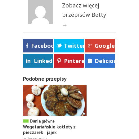
Zobacz więcej
przepisów Betty
→
Facebook
Twitter
Google+
Linkedin
Pinterest
Delicious
Podobne przepisy
Dania główne
Wegetariańskie kotlety z
pieczarek i jajek