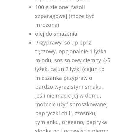
100 g zielonej fasoli
szparagowej (może być
mrożona)
olej do smażenia
Przyprawy: sól, pieprz
tęczowy, opcjonalnie 1 łyżka
miodu, sos sojowy ciemny 4-5
łyżek, cajun 2 łyżki (cajun to
mieszanka przypraw o
bardzo wyrazistym smaku.
Jeśli nie macie jej w domu,
możecie użyć sproszkowanej
papryczki chili, czosnku,
tymianku, oregano, papryka
słodka no i oczywiście pieprz