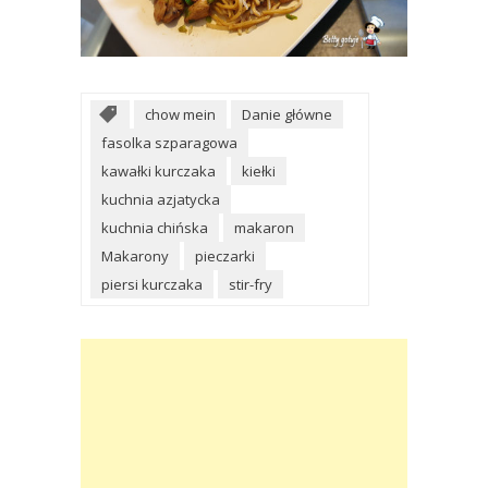
chow mein
Danie główne
fasolka szparagowa
kawałki kurczaka
kiełki
kuchnia azjatycka
kuchnia chińska
makaron
Makarony
pieczarki
piersi kurczaka
stir-fry