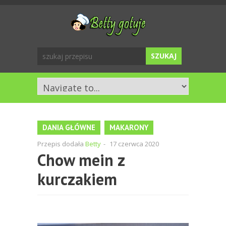
DANIA GŁÓWNE
MAKARONY
Przepis dodała
Betty
-
17 czerwca 2020
Chow mein z
kurczakiem