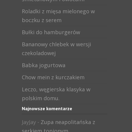
Roladki z mięsa mielonego w
boczku z serem
Bułki do hamburgerów
Bananowy chlebek w wersji
czekoladowej
Babka jogurtowa
Chow mein z kurczakiem
Leczo, węgierska klasyka w
polskim domu.
Najnowsze komentarze
JayJay
-
Zupa neapolitańska z
serkiem topionym