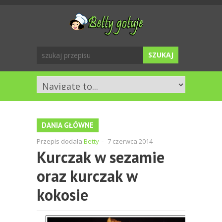
DANIA GŁÓWNE
Przepis dodała
Betty
-
7 czerwca 2014
Kurczak w sezamie
oraz kurczak w
kokosie