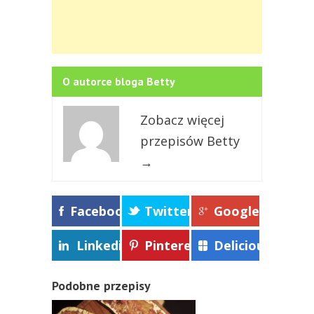
O autorce bloga Betty
Zobacz więcej
przepisów Betty
→
Facebook
Twitter
Google+
Linkedin
Pinterest
Delicious
Podobne przepisy