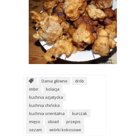
Dania główne
drób
imbir
kolacja
kuchnia azjatycka
kuchnia chińska
kuchnia orientalna
kurczak
mięso
obiad
przepis
sezam
wiórki kokosowe