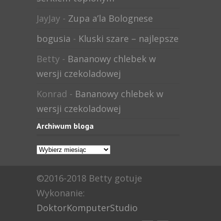
JayJay
-
Zupa a’la Bolognese
bogusia
-
Kluski szare – najlepsze
Betty
-
Bananowy chlebek w
wersji czekoladowej
Konrad
-
Bananowy chlebek w
wersji czekoladowej
Archiwum bloga
Archiwum
bloga
©2016-2018 Betty gotuje
Wykonanie:
DoktorKomputerStudio