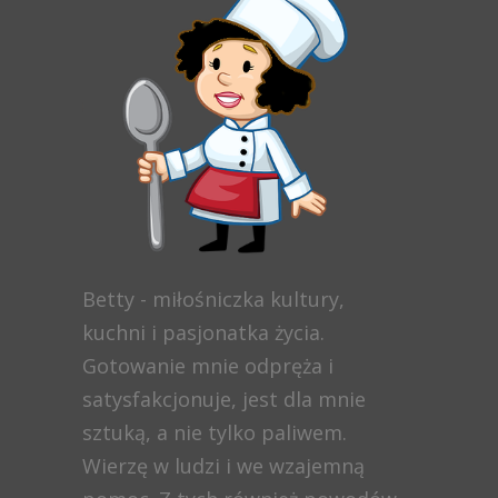
Betty - miłośniczka kultury,
kuchni i pasjonatka życia.
Gotowanie mnie odpręża i
satysfakcjonuje, jest dla mnie
sztuką, a nie tylko paliwem.
Wierzę w ludzi i we wzajemną