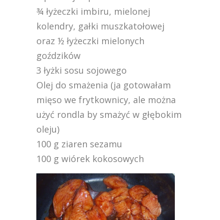
¾ łyżeczki imbiru, mielonej
kolendry, gałki muszkatołowej
oraz ½ łyżeczki mielonych
goździków
3 łyżki sosu sojowego
Olej do smażenia (ja gotowałam
mięso we frytkownicy, ale można
użyć rondla by smażyć w głębokim
oleju)
100 g ziaren sezamu
100 g wiórek kokosowych