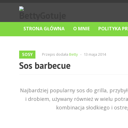
STRONA GŁÓWNA
O MNIE
POLITYKA P
SOSY
Przepis dodała
Betty
-
13 maja 2014
Sos barbecue
Najbardziej popularny sos do grilla, przyby
i drobiem, używany również w wielu potra
kombinacja słodkiego i ostr