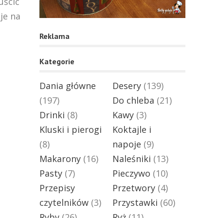
uścić
je na
Reklama
Kategorie
Dania główne
Desery
(139)
(197)
Do chleba
(21)
Drinki
(8)
Kawy
(3)
Kluski i pierogi
Koktajle i
(8)
napoje
(9)
Makarony
(16)
Naleśniki
(13)
Pasty
(7)
Pieczywo
(10)
Przepisy
Przetwory
(4)
czytelników
(3)
Przystawki
(60)
Ryby
(26)
Ryż
(11)