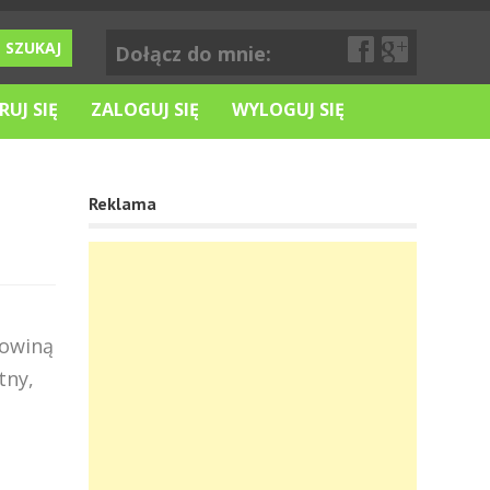
Dołącz do mnie:
RUJ SIĘ
ZALOGUJ SIĘ
WYLOGUJ SIĘ
Reklama
zowiną
tny,