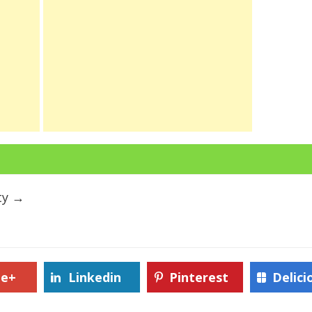
ty
→
le+
Linkedin
Pinterest
Delici