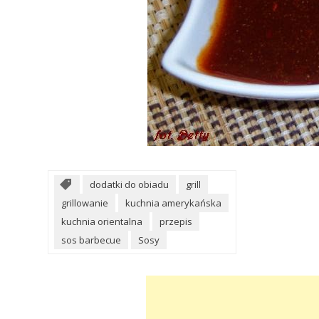
dodatki do obiadu
grill
grillowanie
kuchnia amerykańska
kuchnia orientalna
przepis
sos barbecue
Sosy