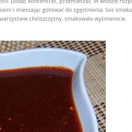
hili. Dodać koncentrat, przemieszać. W wodzie rozp
ikami i mieszając gotować do zgęstnienia. Sos smaku
owarzystwie chińszczyzny, smakowało wyśmienicie.