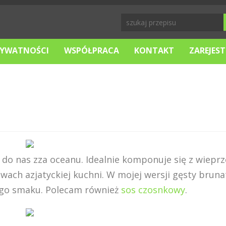
RYWATNOŚCI
WSPÓŁPRACA
KONTAKT
ZAREJEST
ł do nas zza oceanu. Idealnie komponuje się z wiepr
wach azjatyckiej kuchni. W mojej wersji gęsty bruna
ego smaku. Polecam również
sos czosnkowy
.