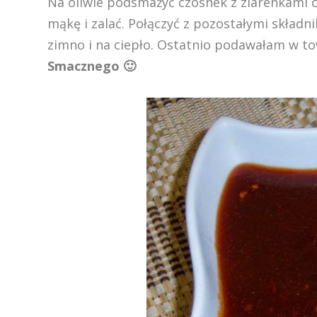
Na oliwie podsmażyć czosnek z ziarenkami c
mąkę i zalać. Połączyć z pozostałymi składn
zimno i na ciepło. Ostatnio podawałam w t
Smacznego 🙂