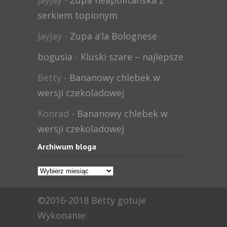
JayJay
-
Zupa neapolitańska z
serkiem topionym
JayJay
-
Zupa a’la Bolognese
bogusia
-
Kluski szare – najlepsze
Betty
-
Bananowy chlebek w
wersji czekoladowej
Konrad
-
Bananowy chlebek w
wersji czekoladowej
Archiwum bloga
Archiwum
bloga
©2016-2018 Betty gotuje
Wykonanie: