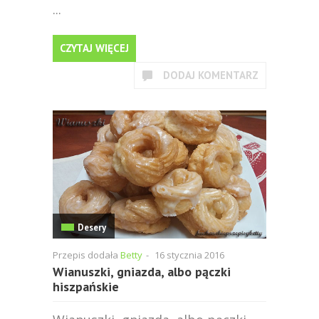
...
CZYTAJ WIĘCEJ
DODAJ KOMENTARZ
Desery
Przepis dodała
Betty
-
16 stycznia 2016
Wianuszki, gniazda, albo pączki
hiszpańskie