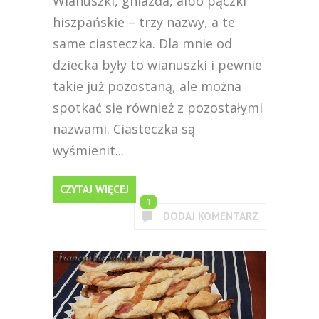
Wianuszki, gniazda, albo pączki
hiszpańskie – trzy nazwy, a te
same ciasteczka. Dla mnie od
dziecka były to wianuszki i pewnie
takie już pozostaną, ale można
spotkać się również z pozostałymi
nazwami. Ciasteczka są
wyśmienit...
CZYTAJ WIĘCEJ
1
DODAJ KOMENTARZ