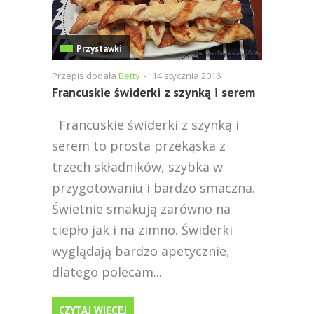
Przystawki
Przepis dodała
Betty
-
14 stycznia 2016
Francuskie świderki z szynką i serem
Francuskie świderki z szynką i
serem to prosta przekąska z
trzech składników, szybka w
przygotowaniu i bardzo smaczna.
Świetnie smakują zarówno na
ciepło jak i na zimno. Świderki
wyglądają bardzo apetycznie,
dlatego polecam...
CZYTAJ WIĘCEJ