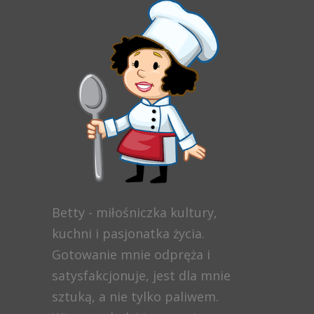
Betty - miłośniczka kultury,
kuchni i pasjonatka życia.
Gotowanie mnie odpręża i
satysfakcjonuje, jest dla mnie
sztuką, a nie tylko paliwem.