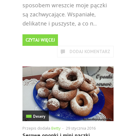
sposobem wreszcie moje pączki
są zachwycające. Wspaniałe,
delikatne i puszyste, a co n...
CZYTAJ WIĘCEJ
DODAJ KOMENTARZ
Desery
Przepis dodała
Betty
-
29 stycznia 2016
Serowe oponki i mini pączki