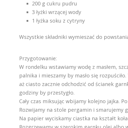
200 g cukru pudru
3 łyżki wrzącej wody
1 łyżka soku z cytryny
Wszystkie składniki wymieszać do powstania
Przygotowanie:
W rondelku wstawiamy wodę z masłem, szcz
palnika i mieszamy by masło się rozpuściło.
aż ciasto zacznie odchodzić od ścianek gar
godziny by przestygło.
Cały czas miksując wbijamy kolejno jajka. 
Rozwijamy na stole pergamin i smarujemy g
Na papier wyciskamy ciastka na kształt koła
Rozgrzewamy w szerokim garnku olej albo we