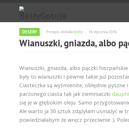
DESERY
Przepis dodała
Betty
-
16 stycznia 2016
Wianuszki, gniazda, albo pą
Wianuszki, gniazda, albo pączki hiszpańskie
były to wianuszki i pewnie takie już pozost
Ciasteczka są wyśmienite, obłędnie pyszne i
parzonego ciasta tak jak ziemniaczki
dauph
się je w głębokim oleju. Samo przygotowani
Ale warto ja 30 sztuk zdążyłam usmażyć w tr
powiedziałabym że wręcz przeciwnie :). Pole