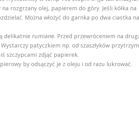
na rozgrzany olej, papierem do góry. Jeśli kółka na
rozdzielać. Można włożyć do garnka po dwa ciastka n
dą delikatnie rumiane. Przed przewróceniem na drug
. Wystarczy patyczkiem np. od szaszłyków przytrzy
miś szczypcami zdjąć papierek.
erowy by odsączyć je z oleju i od razu lukrować.