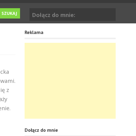
Dołącz do mnie:
Reklama
ecka
zwami.
ię z
aży
nie.
Dołącz do mnie