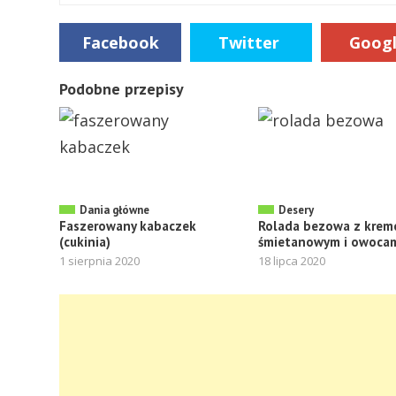
Facebook
Twitter
Goog
Podobne przepisy
Dania główne
Desery
Faszerowany kabaczek
Rolada bezowa z kre
(cukinia)
śmietanowym i owoca
1 sierpnia 2020
18 lipca 2020