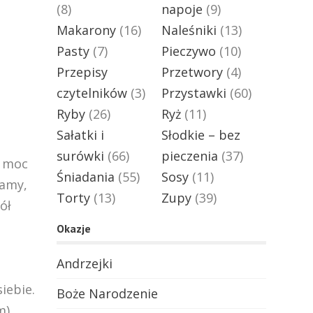
(8)
napoje
(9)
Makarony
(16)
Naleśniki
(13)
Pasty
(7)
Pieczywo
(10)
Przepisy
Przetwory
(4)
czytelników
(3)
Przystawki
(60)
Ryby
(26)
Ryż
(11)
Sałatki i
Słodkie – bez
surówki
(66)
pieczenia
(37)
y moc
Śniadania
(55)
Sosy
(11)
zamy,
Torty
(13)
Zupy
(39)
ół
Okazje
Andrzejki
iebie.
Boże Narodzenie
m),