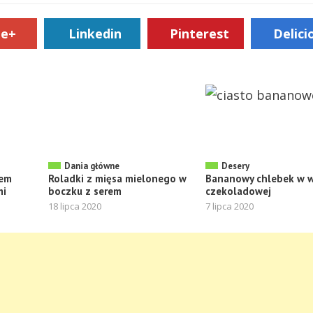
le+
Linkedin
Pinterest
Delici
Dania główne
Desery
mem
Roladki z mięsa mielonego w
Bananowy chlebek w w
mi
boczku z serem
czekoladowej
18 lipca 2020
7 lipca 2020