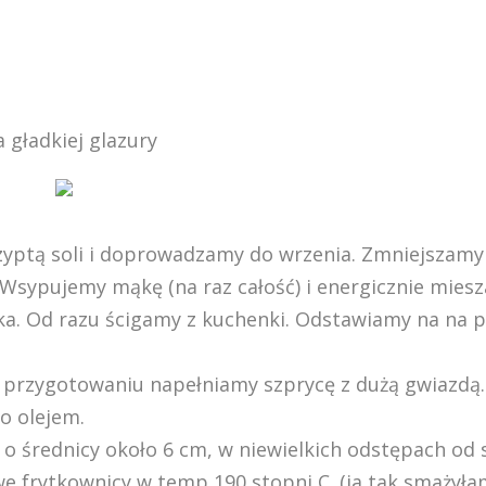
 gładkiej glazury
yptą soli i doprowadzamy do wrzenia. Zmniejszam
 Wsypujemy mąkę (na raz całość) i energicznie mies
nka. Od razu ścigamy z kuchenki. Odstawiamy na na p
Po przygotowaniu napełniamy szprycę z dużą gwiazdą.
o olejem.
 o średnicy około 6 cm, w niewielkich odstępach od s
 frytkownicy w temp 190 stopni C. (ja tak smażyła