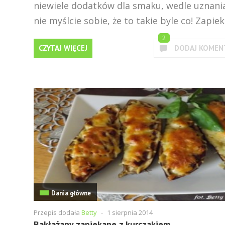
niewiele dodatków dla smaku, wedle uznania
nie myślcie sobie, że to takie byle co! Zapiek.
2
CZYTAJ WIĘCEJ
DODAJ KOMEN
Dania główne
Przepis dodała
Betty
-
1 sierpnia 2014
Bakłażany zapiekane z kurczakiem