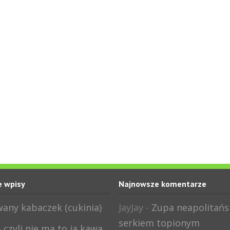
 wpisy
Najnowsze komentarze
any kabaczek (cukinia)
JayJay
-
Zupa neapolitańs
serkiem topionym
 czyli nie ma to ja kawa