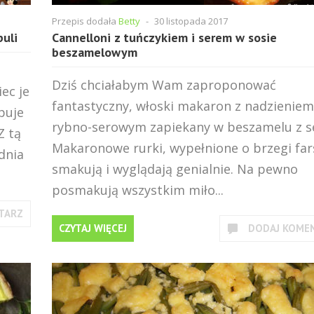
Przepis dodała
Betty
-
30 listopada 2017
buli
Cannelloni z tuńczykiem i serem w sosie
beszamelowym
Dziś chciałabym Wam zaproponować
ec je
fantastyczny, włoski makaron z nadzieniem
puje
rybno-serowym zapiekany w beszamelu z s
Z tą
Makaronowe rurki, wypełnione o brzegi fa
dnia
smakują i wyglądają genialnie. Na pewno
posmakują wszystkim miło...
TARZ
CZYTAJ WIĘCEJ
DODAJ KOME