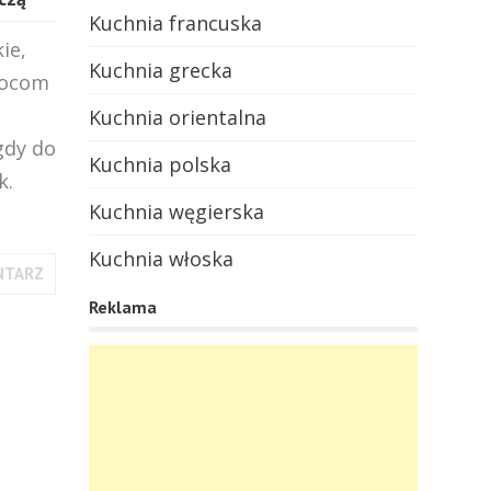
Kuchnia francuska
ie,
Kuchnia grecka
wocom
Kuchnia orientalna
gdy do
Kuchnia polska
k.
Kuchnia węgierska
Kuchnia włoska
NTARZ
Reklama