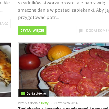
. Ale
składników stworzy proste, ale naprawdę
..
smaczne danie w postaci zapiekanki. Aby ją
przygotować potr...
TARZ
CZYTAJ WIĘCEJ
DODAJ KOME
Dania główne
Przepis dodała
Betty
-
21 czerwca 2014
Zapiekanka z kurczaka z pomidorami i pomarań