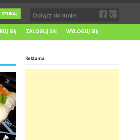
Dołącz do mnie:
RUJ SIĘ
ZALOGUJ SIĘ
WYLOGUJ SIĘ
Reklama