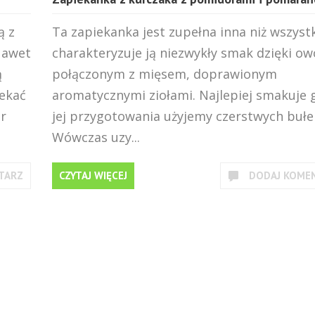
ą z
Ta zapiekanka jest zupełna inna niż wszystk
Nawet
charakteryzuje ją niezwykły smak dzięki o
ą
połączonym z mięsem, doprawionym
iekać
aromatycznymi ziołami. Najlepiej smakuje 
r
jej przygotowania użyjemy czerstwych bułe
Wówczas uzy...
TARZ
CZYTAJ WIĘCEJ
DODAJ KOME