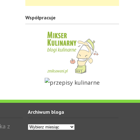
Współpracuje
Archiwum bloga
Archiwum
ka z
bloga