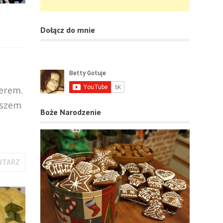
Dołącz do mnie
erem.
rszem
Boże Narodzenie
NTARZ