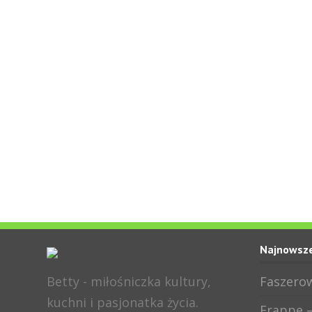
Najnowsze
Betty - miłośniczka kultury,
Faszerow
kuchni i pasjonatka życia.
Frappe –