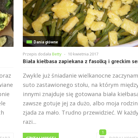
Dania główne
Przepis dodała
Betty
-
10 kwietnia 2017
Biała kiełbasa zapiekana z fasolką i greckim s
oraz
Zwykle już śniadanie wielkanocne zaczyna
wiane
suto zastawionego stołu, na którym międz
bnie
innymi znajduje się gotowana biała kiełbasa
le
zawsze gotuje jej za dużo, albo moja rodzi
ch
zjada za mało. Trudno przewidzieć. W każ
razi...
1