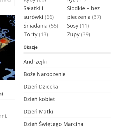
NTARZ
Sałatki i
Słodkie – bez
surówki
(66)
pieczenia
(37)
Śniadania
(55)
Sosy
(11)
Torty
(13)
Zupy
(39)
Okazje
Andrzejki
Boże Narodzenie
Dzień Dziecka
mi
Dzień kobiet
Dzień Matki
ni.
Dzień Świętego Marcina
h