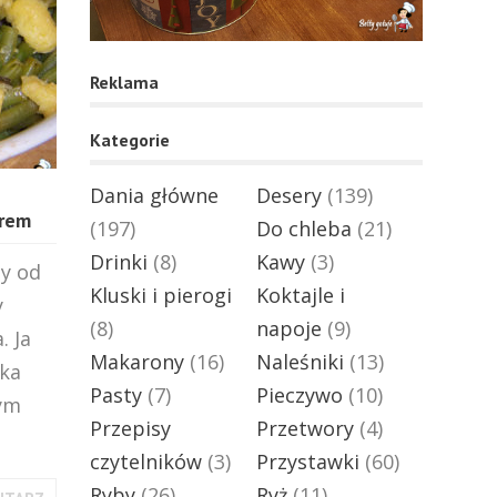
Reklama
Kategorie
Dania główne
Desery
(139)
erem
(197)
Do chleba
(21)
Drinki
(8)
Kawy
(3)
my od
Kluski i pierogi
Koktajle i
y
(8)
napoje
(9)
. Ja
Makarony
(16)
Naleśniki
(13)
nka
Pasty
(7)
Pieczywo
(10)
dym
Przepisy
Przetwory
(4)
czytelników
(3)
Przystawki
(60)
Ryby
(26)
Ryż
(11)