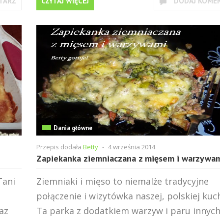
TARZ
CZYTAJ WIĘCEJ
DODAJ KOME
Dania główne
Przepis dodała
Betty
-
4 września 2014
Zapiekanka ziemniaczana z mięsem i warzywa
Tani
Ziemniaki i mięso to niemalże tradycyjne
połączenie i wizytówka naszej, polskiej kuch
raz
Ta parka z dodatkiem warzyw i paru innyc