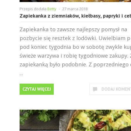
Przepis dodała
Betty
-
27 marca 2018
Zapiekanka z ziemniaków, kiełbasy, papryki i ce
Zapiekanka to zawsze najlepszy pomysł na
pozbycie się resztek z lodówki. Uwielbiam pi
pod koniec tygodnia bo w sobotę zwykle ku
świeże warzywa i robię tygodniowe zakupy. 
zapiekanką było podobnie. Z poprzedniego 
...
CZYTAJ WIĘCEJ
DODAJ KOMEN