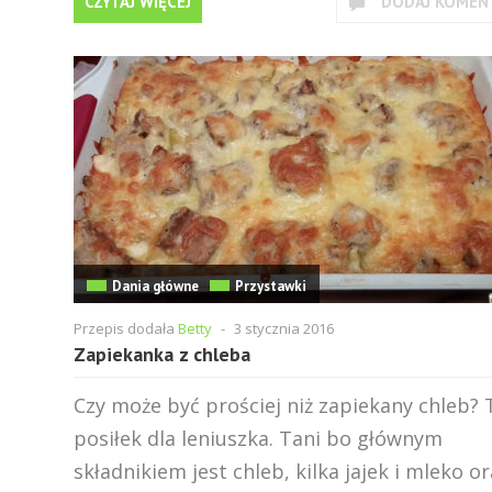
CZYTAJ WIĘCEJ
DODAJ KOMEN
Dania główne
Przystawki
Przepis dodała
Betty
-
3 stycznia 2016
Zapiekanka z chleba
Czy może być prościej niż zapiekany chleb? 
posiłek dla leniuszka. Tani bo głównym
składnikiem jest chleb, kilka jajek i mleko o