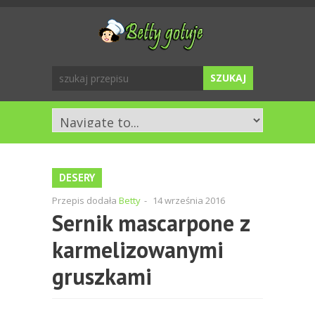
DESERY
Przepis dodała
Betty
-
14 września 2016
Sernik mascarpone z
karmelizowanymi
gruszkami