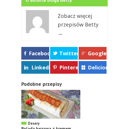
O autorce bloga Betty
Zobacz więcej
przepisów Betty
→
Facebook
Twitter
Google+
Linkedin
Pinterest
Delicious
Podobne przepisy
Desery
Rolada bezowa z kremem