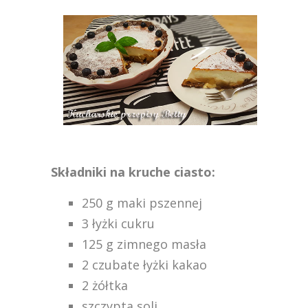
Składniki na kruche ciasto:
250 g maki pszennej
3 łyżki cukru
125 g zimnego masła
2 czubate łyżki kakao
2 żółtka
szczypta soli