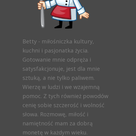
Betty - miłośniczka kultury,
kuchni i pasjonatka życia.
Gotowanie mnie odpręża i
satysfakcjonuje, jest dla mnie
sztuką, a nie tylko paliwem.
Wierzę w ludzi i we wzajemną
pomoc. Z tych również powodów
cenię sobie szczerość i wolność
słowa. Rozmowę, miłość i
namiętność mam za dobrą
monetę w każdym wieku.