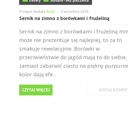
Desery
Słodkie - bez pieczenia
Przepis dodała
Betty
-
6 września 2016
Sernik na zimno z borówkami i frużeliną
Sernik na zimno z borówkami i frużeliną mim
może nie prezentuje się najlepiej, to za to
smakuje rewelacyjnie. Borówki w
przeciwieństwie do jagód mają to do siebie,
zamiast zabarwić ciasto na piękny purpuro
kolor dają efe...
CZYTAJ WIĘCEJ
DODAJ KOMEN