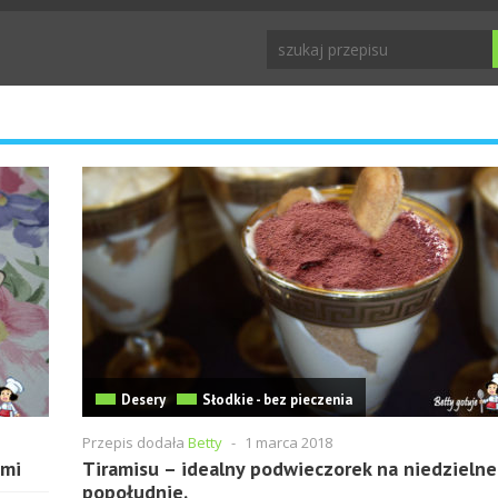
Desery
Słodkie - bez pieczenia
Przepis dodała
Betty
-
1 marca 2018
ami
Tiramisu – idealny podwieczorek na niedzielne
popołudnie.