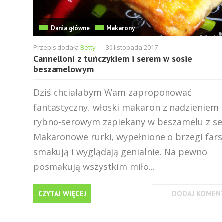
Dania główne
Makarony
Przepis dodała
Betty
-
30 listopada 2017
Cannelloni z tuńczykiem i serem w sosie
beszamelowym
Dziś chciałabym Wam zaproponować
fantastyczny, włoski makaron z nadzieniem
rybno-serowym zapiekany w beszamelu z s
Makaronowe rurki, wypełnione o brzegi far
smakują i wyglądają genialnie. Na pewno
posmakują wszystkim miło...
CZYTAJ WIĘCEJ
DODAJ KOMEN