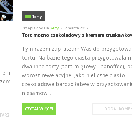
Torty
Przepis dodała
Betty
-
2 marca 2017
Tort mocno czekoladowy z kremem truskawk
Tym razem zapraszam Was do przygotowa
tortu. Na bazie tego ciasta przygotowałam 
dwa inne torty (tort miętowy i banoffee), b
erem.
wprost rewelacyjne. Jako nieliczne ciasto
szem
czekoladowe bardzo łatwe w przygotowaniu
niesamow...
CZYTAJ WIĘCEJ
DODAJ KOME
TARZ