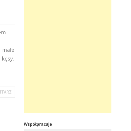
rem
m małe
 kęsy.
NTARZ
Współpracuje