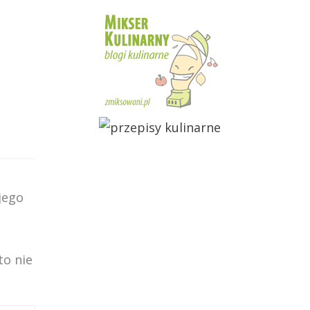
jego
to nie