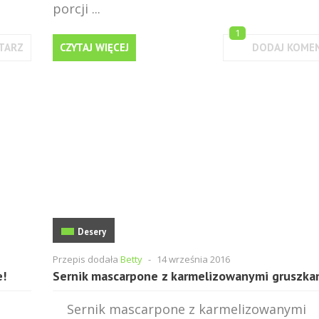
porcji ...
1
TARZ
CZYTAJ WIĘCEJ
DODAJ KOME
Desery
Przepis dodała
Betty
-
14 września 2016
e!
Sernik mascarpone z karmelizowanymi gruszka
Sernik mascarpone z karmelizowanymi