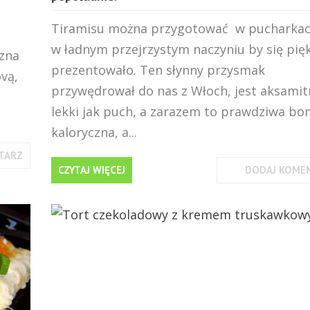
Tiramisu można przygotować w pucharkac
w ładnym przejrzystym naczyniu by się pię
szna
prezentowało. Ten słynny przysmak
vą,
przywędrował do nas z Włoch, jest aksamit
lekki jak puch, a zarazem to prawdziwa b
kaloryczna, a...
TARZ
CZYTAJ WIĘCEJ
DODAJ KOME