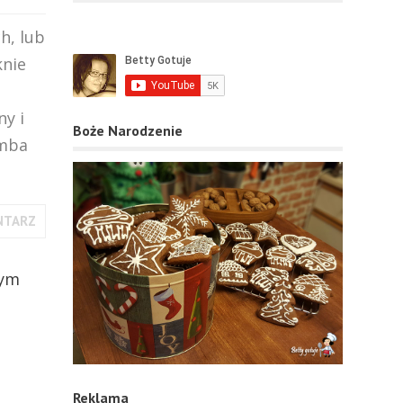
h, lub
knie
ny i
Boże Narodzenie
omba
NTARZ
Reklama