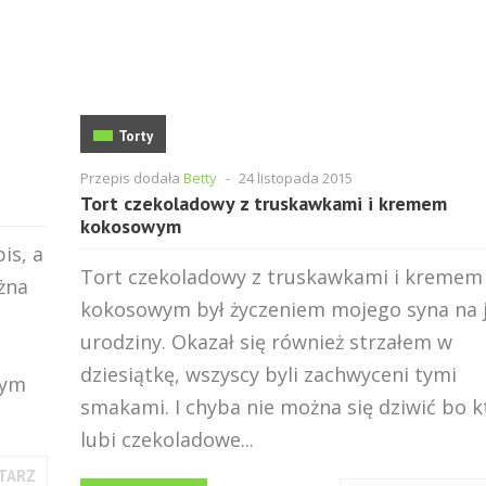
Torty
Przepis dodała
Betty
-
24 listopada 2015
Tort czekoladowy z truskawkami i kremem
kokosowym
is, a
Tort czekoladowy z truskawkami i kremem
żna
kokosowym był życzeniem mojego syna na 
urodziny. Okazał się również strzałem w
dziesiątkę, wszyscy byli zachwyceni tymi
tym
smakami. I chyba nie można się dziwić bo k
lubi czekoladowe...
TARZ