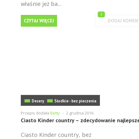
właśnie jeż ba...
1
CZYTAJ WIĘCEJ
DODAJ KOMEN
Desery
Słodkie - bez pieczenia
Przepis dodała
Betty
-
2 grudnia 2016
Ciasto Kinder country – zdecydowanie najlepsz
Ciasto Kinder country, bez