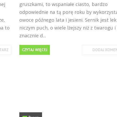
mej
gruszkami, to wspaniałe ciasto, bardzo
odpowiednie na tą porę roku by wykorzyst
ze,
owoce późnego lata i jesieni. Sernik jest lek
na to
niczym puch, o wiele lżejszy niż z twarogu i
znacznie d...
TARZ
CZYTAJ WIĘCEJ
DODAJ KOME