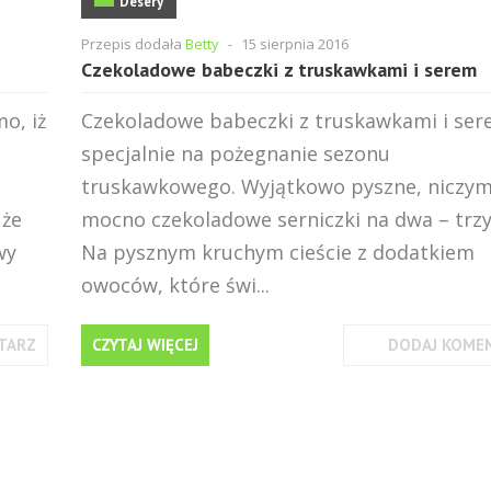
Desery
Przepis dodała
Betty
-
15 sierpnia 2016
Czekoladowe babeczki z truskawkami i serem
o, iż
Czekoladowe babeczki z truskawkami i se
specjalnie na pożegnanie sezonu
truskawkowego. Wyjątkowo pyszne, niczy
 że
mocno czekoladowe serniczki na dwa – trzy
wy
Na pysznym kruchym cieście z dodatkiem
owoców, które świ...
TARZ
CZYTAJ WIĘCEJ
DODAJ KOME