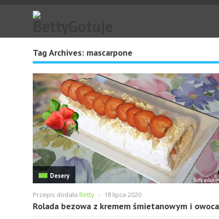
Tag Archives:
mascarpone
Desery
Przepis dodała
Betty
-
18 lipca 2020
Rolada bezowa z kremem śmietanowym i owoc