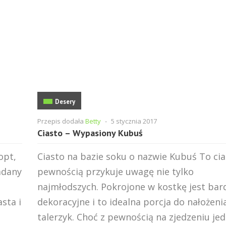
Desery
Przepis dodała
Betty
-
5 stycznia 2017
Ciasto – Wypasiony Kubuś
opt,
Ciasto na bazie soku o nazwie Kubuś To cia
adany
pewnością przykuje uwagę nie tylko
najmłodszych. Pokrojone w kostkę jest bar
sta i
dekoracyjne i to idealna porcja do nałożeni
talerzyk. Choć z pewnością na zjedzeniu jed