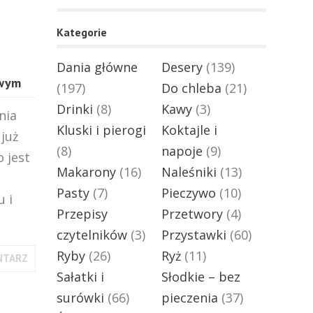
Kategorie
Dania główne
Desery
(139)
owym
(197)
Do chleba
(21)
Drinki
(8)
Kawy
(3)
nia
Kluski i pierogi
Koktajle i
już
(8)
napoje
(9)
o jest
Makarony
(16)
Naleśniki
(13)
Pasty
(7)
Pieczywo
(10)
 i
Przepisy
Przetwory
(4)
czytelników
(3)
Przystawki
(60)
Ryby
(26)
Ryż
(11)
NTARZ
Sałatki i
Słodkie – bez
surówki
(66)
pieczenia
(37)