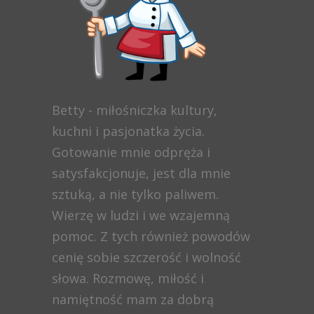
Betty - miłośniczka kultury,
kuchni i pasjonatka życia.
Gotowanie mnie odpręża i
satysfakcjonuje, jest dla mnie
sztuką, a nie tylko paliwem.
Wierzę w ludzi i we wzajemną
pomoc. Z tych również powodów
cenię sobie szczerość i wolność
słowa. Rozmowę, miłość i
namiętność mam za dobrą