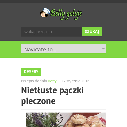
DESERY
Przepis dodała
Betty
-
17 stycznia 2016
Nietłuste pączki
pieczone