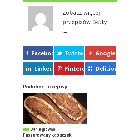
Zobacz więcej
przepisów Betty
→
Facebook
Twitter
Google+
Linkedin
Pinterest
Delicious
Podobne przepisy
Dania główne
Faszerowany kabaczek