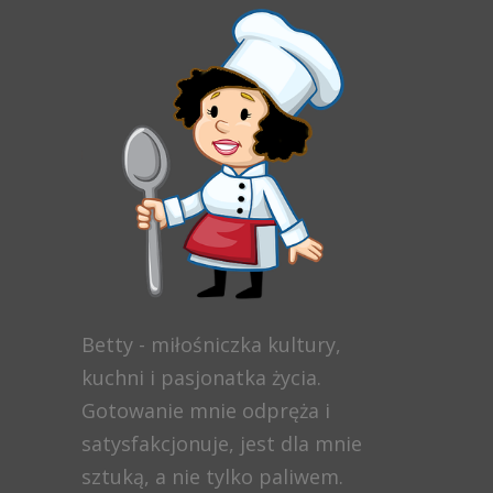
Betty - miłośniczka kultury,
kuchni i pasjonatka życia.
Gotowanie mnie odpręża i
satysfakcjonuje, jest dla mnie
sztuką, a nie tylko paliwem.