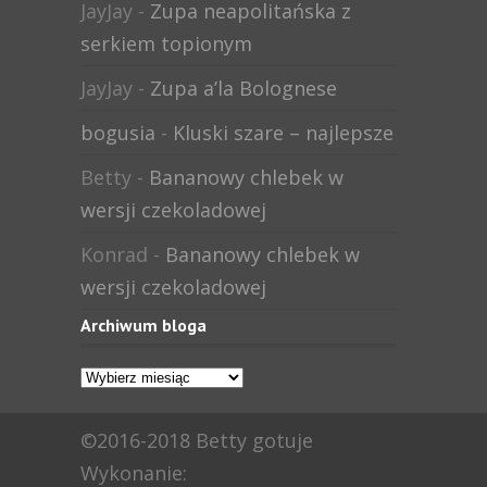
JayJay
-
Zupa neapolitańska z
serkiem topionym
JayJay
-
Zupa a’la Bolognese
bogusia
-
Kluski szare – najlepsze
Betty
-
Bananowy chlebek w
wersji czekoladowej
Konrad
-
Bananowy chlebek w
wersji czekoladowej
Archiwum bloga
Archiwum
bloga
©2016-2018 Betty gotuje
Wykonanie: