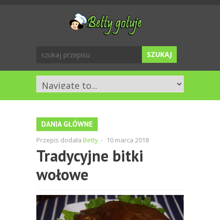
DANIA GŁÓWNE
Przepis dodała
Betty
-
10 marca 2018
Tradycyjne bitki
wołowe