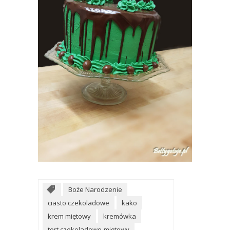
Boże Narodzenie
ciasto czekoladowe
kako
krem miętowy
kremówka
tort czekoladowo-miętowy