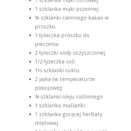
1 szklanka mąki tortowej
1 szklanka mąki pszennej
¾ szklanki ciemnego kakao w
proszku
1 łyżeczka proszku do
pieczenia
2 łyżeczki sody oczyszczonej
1/2 łyżeczka soli
1⅓ szklanki cukru
2 jajka (w temperaturze
pokojowej)
¾ szklanki oleju roślinnego
1 szklanka maślanki
1 szklanka gorącej herbaty
miętowej