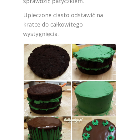
sprawdzić patyczkiem.
Upieczone ciasto odstawić na
kratce do całkowitego
wystygnięcia.