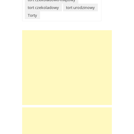
tort czekoladowy
tort urodzinowy
Torty