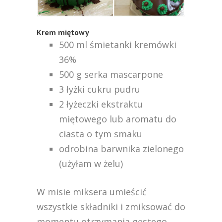
Krem miętowy
500 ml śmietanki kremówki
36%
500 g serka mascarpone
3 łyżki cukru pudru
2 łyżeczki ekstraktu
miętowego lub aromatu do
ciasta o tym smaku
odrobina barwnika zielonego
(użyłam w żelu)
W misie miksera umieścić
wszystkie składniki i zmiksować do
momentu otrzymania gęstego