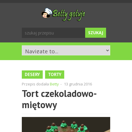
DESERY
TORTY
Przepis dodała
Betty
-
13 grudnia 2016
Tort czekoladowo-
miętowy