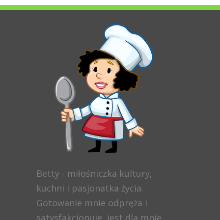
Betty - miłośniczka kultury,
kuchni i pasjonatka życia.
Gotowanie mnie odpręża i
satysfakcjonuje, jest dla mnie