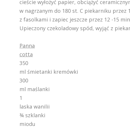
cieście wyłożyć papier, obciążyć ceramicznym
w nagrzanym do 180 st. C piekarniku przez 1
z fasolkami i zapiec jeszcze przez 12 -15 mi
Upieczony czekoladowy spód, wyjąć z piekar
Panna
cotta
350
ml śmietanki kremówki
300
ml maślanki
1
laska wanilii
¾ szklanki
miodu