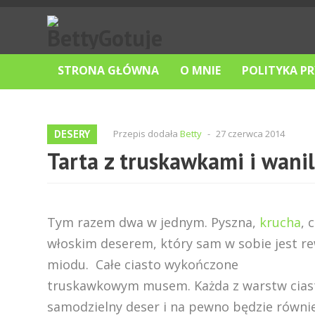
STRONA GŁÓWNA
O MNIE
POLITYKA P
DESERY
Przepis dodała
Betty
-
27 czerwca 2014
Tarta z truskawkami i wani
Tym razem dwa w jednym. Pyszna,
krucha
, 
włoskim deserem, który sam w sobie jest re
miodu. Całe ciasto wykończone
truskawkowym musem. Każda z warstw cias
samodzielny deser i na pewno będzie równ