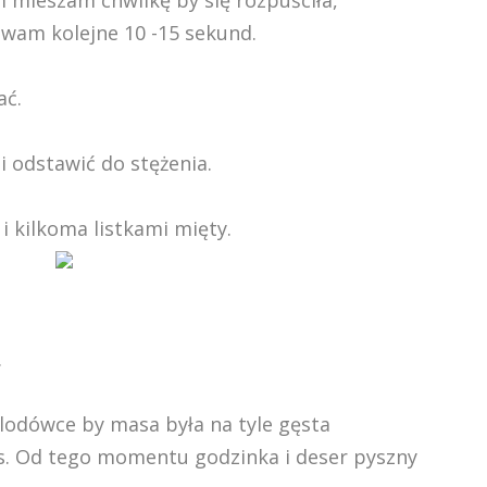
 mieszam chwilkę by się rozpuściła,
ewam kolejne 10 -15 sekund.
ać.
i odstawić do stężenia.
i kilkoma listkami mięty.
.
 lodówce by masa była na tyle gęsta
s. Od tego momentu godzinka i deser pyszny