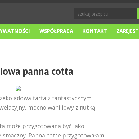
RYWATNOŚCI
WSPÓŁPRACA
KONTAKT
ZAREJEST
liowa panna cotta
czekoladowa tarta z fantastycznym
welacyjny, mocno waniliowy z nutką
ta może przygotowana być jako
ie smaczny. Panna cotte przygotowałam