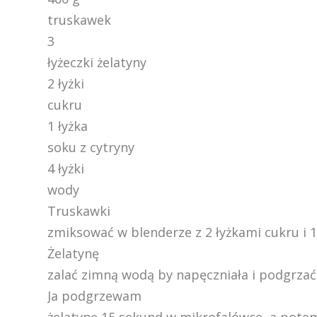
truskawek
3
łyżeczki żelatyny
2 łyżki
cukru
1 łyżka
soku z cytryny
4 łyżki
wody
Truskawki
zmiksować w blenderze z 2 łyżkami cukru i 1 
Żelatynę
zalać zimną wodą by napęczniała i podgrzać 
Ja podgrzewam