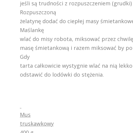
jeśli są trudności z rozpuszczeniem (grudki
Rozpuszczoną
żelatynę dodać do ciepłej masy śmietankowej
Maślankę
wlać do misy robota, miksować przez chwilę
masę śmietankową i razem miksować by pon
Gdy
tarta całkowicie wystygnie wlać na nią lekko
odstawić do lodówki do stężenia.
Mus
truskawkowy
400 g