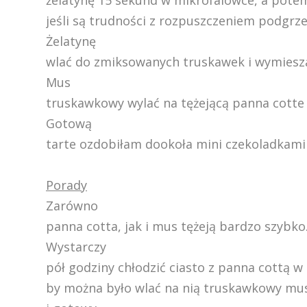
żelatynę 15 sekund w mikrofalówce, a potem
jeśli są trudności z rozpuszczeniem podgrz
Żelatynę
wlać do zmiksowanych truskawek i wymiesz
Mus
truskawkowy wylać na tężejącą panna cotte 
Gotową
tarte ozdobiłam dookoła mini czekoladkami 
Porady
Zarówno
panna cotta, jak i mus tężeją bardzo szybko
Wystarczy
pół godziny chłodzić ciasto z panna cottą w
by można było wlać na nią truskawkowy mu