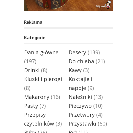
Reklama
Kategorie
Dania główne
Desery
(139)
(197)
Do chleba
(21)
Drinki
(8)
Kawy
(3)
Kluski i pierogi
Koktajle i
(8)
napoje
(9)
Makarony
(16)
Naleśniki
(13)
Pasty
(7)
Pieczywo
(10)
Przepisy
Przetwory
(4)
czytelników
(3)
Przystawki
(60)
Ryby
(26)
Ryż
(11)