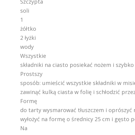
Szczypta
soli
1
żółtko
2 łyżki
wody
Wszystkie
składniki na ciasto posiekać nożem i szybko
Prostszy
sposób: umieścić wszystkie składniki w misi
zawinąć kulką ciasta w folię i schłodzić prz
Formę
do tarty wysmarować tłuszczem i oprószyć 
wyłożyć na formę o średnicy 25 cm i gęsto 
Na