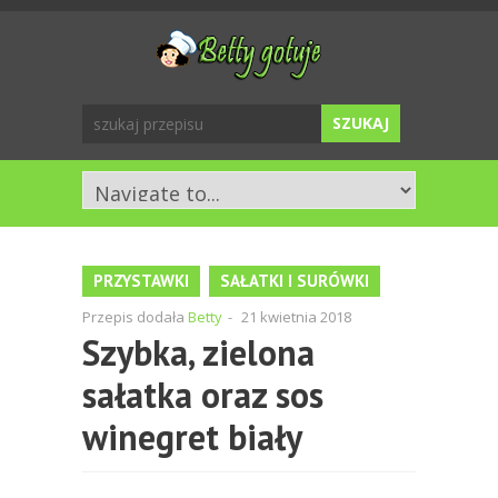
PRZYSTAWKI
SAŁATKI I SURÓWKI
Przepis dodała
Betty
-
21 kwietnia 2018
Szybka, zielona
sałatka oraz sos
winegret biały