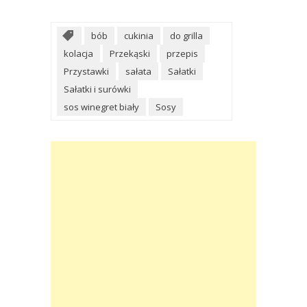
bób
cukinia
do grilla
kolacja
Przekąski
przepis
Przystawki
sałata
Sałatki
Sałatki i surówki
sos winegret biały
Sosy