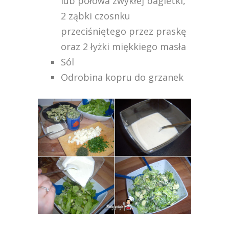
lub połowa zwykłej bagietki,
2 ząbki czosnku
przeciśniętego przez praskę
oraz 2 łyżki miękkiego masła
Sól
Odrobina kopru do grzanek