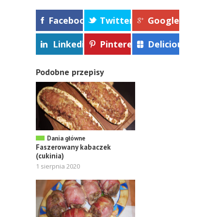
Facebook
Twitter
Google+
Linkedin
Pinterest
Delicious
Podobne przepisy
Dania główne
Faszerowany kabaczek
(cukinia)
1 sierpnia 2020