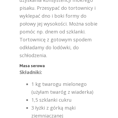
uzyskania konsystencji mokrego
pisaku. Przesypać do tortownicy i
wyklepać dno i boki formy do
połowy jej wysokości. Można sobie
pomóc np. dnem od szklanki.
Tortownicę z gotowym spodem
odkładamy do lodówki, do
schłodzenia.
Masa serowa
Składniki:
1 kg twarogu mielonego
(użyłam twaróg z wiaderka)
1,5 szklanki cukru
3 łyżki z górką mąki
ziemniaczanej