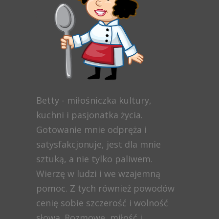
Betty - miłośniczka kultury,
kuchni i pasjonatka życia.
Gotowanie mnie odpręża i
satysfakcjonuje, jest dla mnie
sztuką, a nie tylko paliwem.
Wierzę w ludzi i we wzajemną
pomoc. Z tych również powodów
cenię sobie szczerość i wolność
słowa. Rozmowę, miłość i