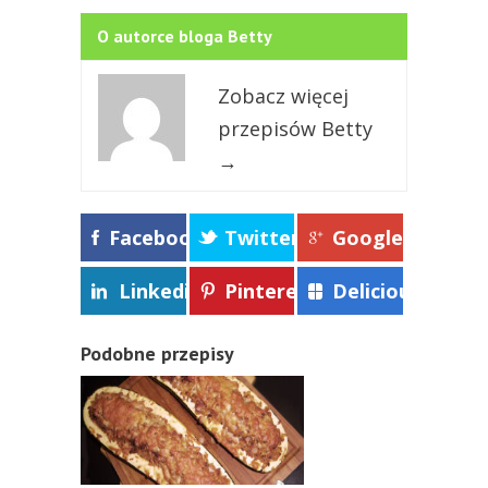
O autorce bloga Betty
Zobacz więcej
przepisów Betty
→
Facebook
Twitter
Google+
Linkedin
Pinterest
Delicious
Podobne przepisy