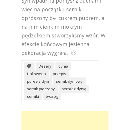
Syn wpadł na pomysł z duchami
więc na początku sernik
oprószony był cukrem pudrem, a
na nim cienkim mokrym
pędzelkiem stworzyliśmy wzór. W
efekcie końcowym jesienna
dekoracja wygrała. 🙂
Desery
dynia
Halloween
przepis
puree z dyni
sernik dyniowy
sernik pieczony
sernik z dynią
serniki
twaróg