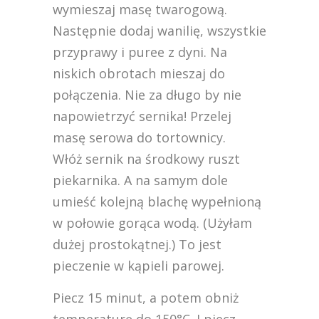
wymieszaj masę twarogową.
Następnie dodaj wanilię, wszystkie
przyprawy i puree z dyni. Na
niskich obrotach mieszaj do
połączenia. Nie za długo by nie
napowietrzyć sernika! Przelej
masę serowa do tortownicy.
Włóż sernik na środkowy ruszt
piekarnika. A na samym dole
umieść kolejną blachę wypełnioną
w połowie gorąca wodą. (Użyłam
dużej prostokątnej.) To jest
pieczenie w kąpieli parowej.
Piecz 15 minut, a potem obniż
temperaturę do 150°C. I piecz