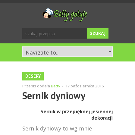
DESERY
Przepis dodała
Betty
-
17 października 2016
Sernik dyniowy
Sernik w przepięknej jesiennej
dekoracji
Sernik dyniowy to wg mnie