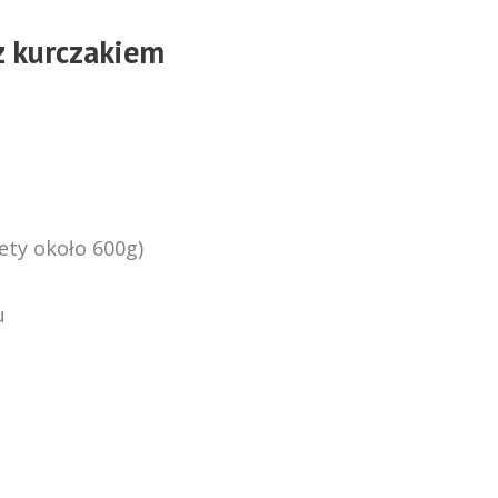
z kurczakiem
lety około 600g)
u