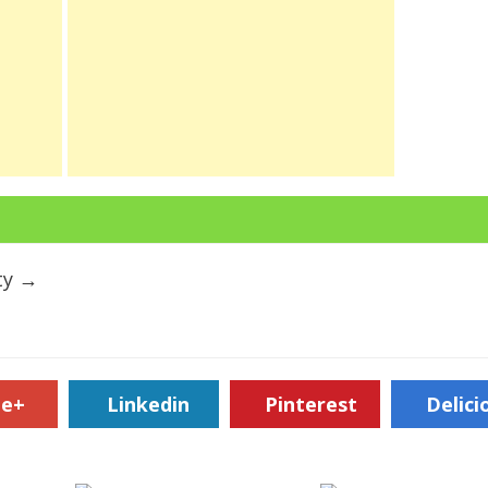
ty
→
le+
Linkedin
Pinterest
Delici