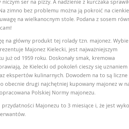
 niczym ser na pizzy. A nadzienie z kurczaka sprawił
a. Na zimno bez problemu można ją pokroić na cienkie
ć uwagę na wielkanocnym stole. Podana z sosem rów
ecam!
ę na główny produkt tej rolady tzn. majonez. Wybie
ezentuje Majonez Kielecki, jest najważniejszym
u już od 1959 roku. Doskonały smak, kremowa
sprawiają, że Kielecki od pokoleń cieszy się uznaniem
z ekspertów kulinarnych. Dowodem na to są liczne
i to obecnie drugi najchętniej kupowany majonez w 
o opracowana Polskiej Normy majonezu.
a przydatności Majonezu to 3 miesiące i, że jest wyk
serwantów.