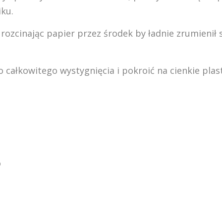
iku.
ozcinając papier przez środek by ładnie zrumienił 
 całkowitego wystygnięcia i pokroić na cienkie plast
o