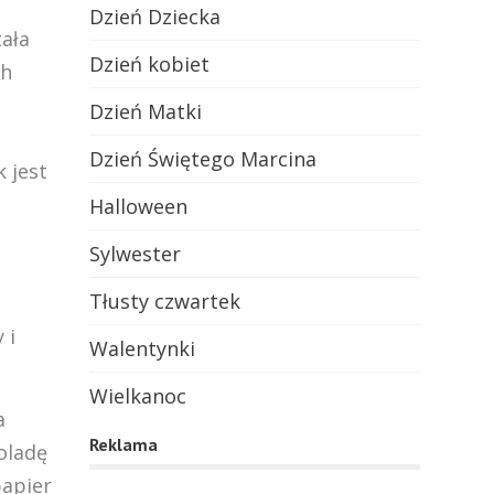
Dzień Dziecka
ała
Dzień kobiet
ch
Dzień Matki
Dzień Świętego Marcina
k jest
Halloween
Sylwester
Tłusty czwartek
 i
Walentynki
Wielkanoc
a
Reklama
oladę
papier