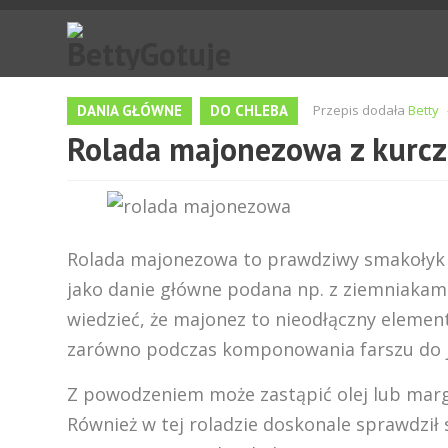
DANIA GŁÓWNE
DO CHLEBA
Przepis dodała
Betty
Rolada majonezowa z kurc
Rolada majonezowa to prawdziwy smakołyk 
jako danie główne podana np. z ziemniakam
wiedzieć, że majonez to nieodłączny element
zarówno podczas komponowania farszu do jaje
Z powodzeniem może zastąpić olej lub marga
Również w tej roladzie doskonale sprawdził 