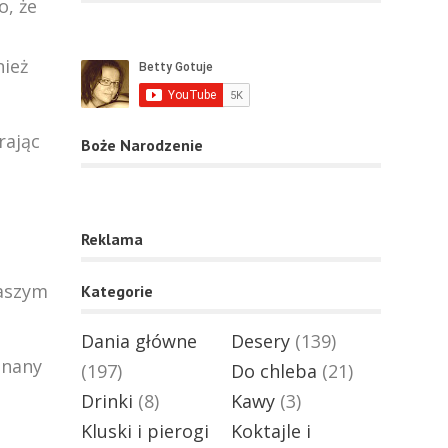
o, że
nież
rając
Boże Narodzenie
Reklama
naszym
Kategorie
Dania główne
Desery
(139)
onany
(197)
Do chleba
(21)
Drinki
(8)
Kawy
(3)
Kluski i pierogi
Koktajle i