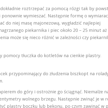
 dokładnie roztrzepać za pomocą rózgi tak by powst
 i ponownie wymieszać. Następnie formę o wymiara
ać do niej masę majonezową, wygładzić najlepiej
nagrzanego piekarnika i piec około 20 – 25 minut aż
enia może się nieco różnić w zależności czy piekarni
y pomocy tłuczka do kotletów na cienkie plastry.
ek przypominający do złudzenia biszkopt na rolady
m.
apierem do góry i ostrożnie go ściągnąć. Niemalże n
 centymetry wolnego brzegu. Następnie zwinąć je w r
żyć plastry boczku lub bekonu, po czym zawinąć w 