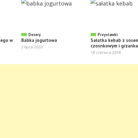
Desery
Przystawki
nego w
Babka jogurtowa
Sałatka kebab z sose
czosnkowym i grzank
2 lipca 2020
18 czerwca 2018