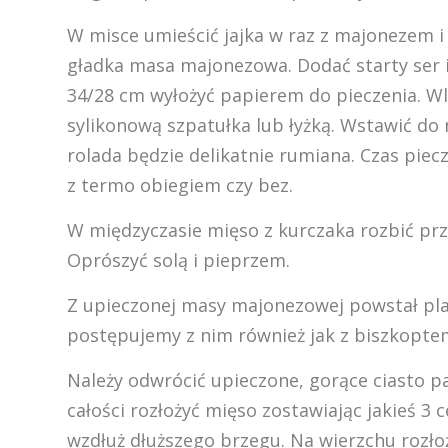
W misce umieścić jajka w raz z majonezem i
gładka masa majonezowa. Dodać starty ser
34/28 cm wyłożyć papierem do pieczenia. Wl
sylikonową szpatułka lub łyżką. Wstawić do 
rolada będzie delikatnie rumiana. Czas piecz
z termo obiegiem czy bez.
W międzyczasie mięso z kurczaka rozbić prz
Oprószyć solą i pieprzem.
Z upieczonej masy majonezowej powstał plac
postępujemy z nim również jak z biszkopte
Należy odwrócić upieczone, gorące ciasto p
całości rozłożyć mięso zostawiając jakieś 3
wzdłuż dłuższego brzegu. Na wierzchu rozło