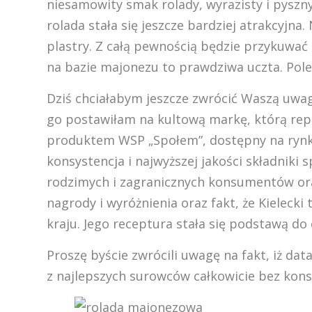
niesamowity smak rolady, wyrazisty i pyszny
rolada stała się jeszcze bardziej atrakcyjn
plastry. Z całą pewnością będzie przykuwa
na bazie majonezu to prawdziwa uczta. Pol
Dziś chciałabym jeszcze zwrócić Waszą uwag
go postawiłam na kultową markę, którą repr
produktem WSP „Społem”, dostępny na rynk
konsystencja i najwyższej jakości składniki 
rodzimych i zagranicznych konsumentów ora
nagrody i wyróżnienia oraz fakt, że Kieleck
kraju. Jego receptura stała się podstawą d
Proszę byście zwrócili uwagę na fakt, iż dat
z najlepszych surowców całkowicie bez kon