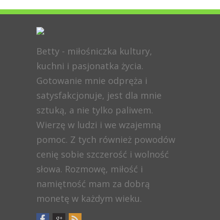
Betty - miłośniczka kultury,
kuchni i pasjonatka życia.
Gotowanie mnie odpręża i
satysfakcjonuje, jest dla mnie
sztuką, a nie tylko paliwem.
Wierzę w ludzi i we wzajemną
pomoc. Z tych również powodów
cenię sobie szczerość i wolność
słowa. Rozmowę, miłość i
namiętność mam za dobrą
monetę w każdym wieku.