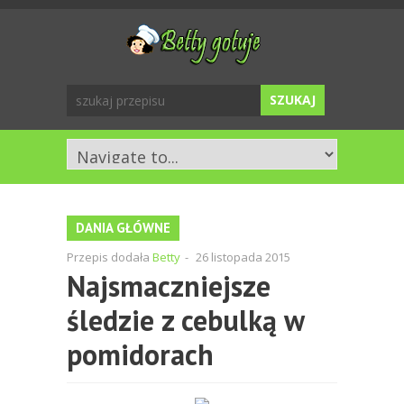
DANIA GŁÓWNE
Przepis dodała
Betty
-
26 listopada 2015
Najsmaczniejsze
śledzie z cebulką w
pomidorach