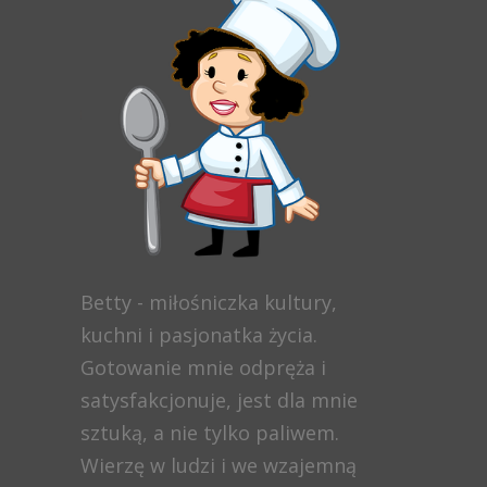
Betty - miłośniczka kultury,
kuchni i pasjonatka życia.
Gotowanie mnie odpręża i
satysfakcjonuje, jest dla mnie
sztuką, a nie tylko paliwem.
Wierzę w ludzi i we wzajemną