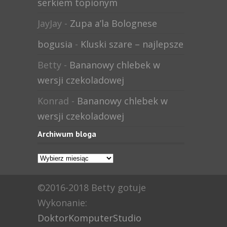
serkiem topionym
JayJay
-
Zupa a’la Bolognese
bogusia
-
Kluski szare – najlepsze
Betty
-
Bananowy chlebek w
wersji czekoladowej
Konrad
-
Bananowy chlebek w
wersji czekoladowej
Archiwum bloga
Archiwum
bloga
©2016-2018 Betty gotuje
Wykonanie:
DoktorKomputerStudio