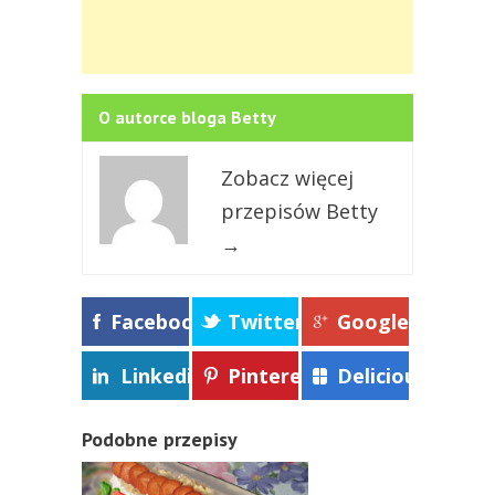
O autorce bloga Betty
Zobacz więcej
przepisów Betty
→
Facebook
Twitter
Google+
Linkedin
Pinterest
Delicious
Podobne przepisy