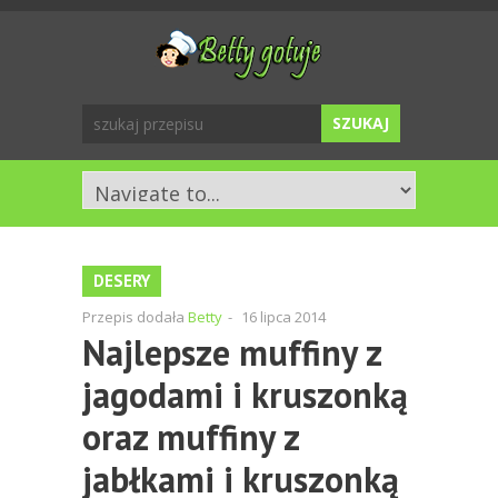
DESERY
Przepis dodała
Betty
-
16 lipca 2014
Najlepsze muffiny z
jagodami i kruszonką
oraz muffiny z
jabłkami i kruszonką