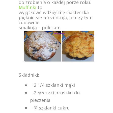
do zrobienia o każdej porze roku.
Muffinki
to
wyjątkowe wdzięczne ciasteczka
pięknie się prezentują, a przy tym
cudownie
smakują – polecam
Składniki:
2 1/4 szklanki mąki
2 łyżeczki proszku do
pieczenia
¾ szklanki cukru