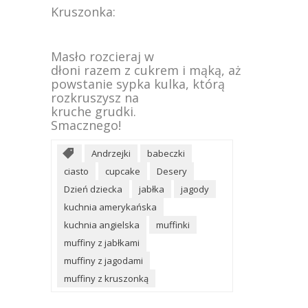
Kruszonka:
Masło rozcieraj w
dłoni razem z cukrem i mąką, aż
powstanie sypka kulka, którą
rozkruszysz na
kruche grudki.
Smacznego!
Andrzejki
babeczki
ciasto
cupcake
Desery
Dzień dziecka
jabłka
jagody
kuchnia amerykańska
kuchnia angielska
muffinki
muffiny z jabłkami
muffiny z jagodami
muffiny z kruszonką