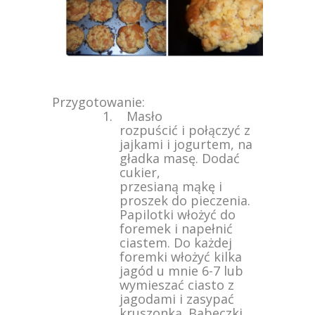
Przygotowanie:
1. Masło
rozpuścić i połączyć z
jajkami i jogurtem, na
gładka masę. Dodać
cukier,
przesianą mąkę i
proszek do pieczenia.
Papilotki włożyć do
foremek i napełnić
ciastem. Do każdej
foremki włożyć kilka
jagód u mnie 6-7 lub
wymieszać ciasto z
jagodami i zasypać
kruszonką. Babeczki