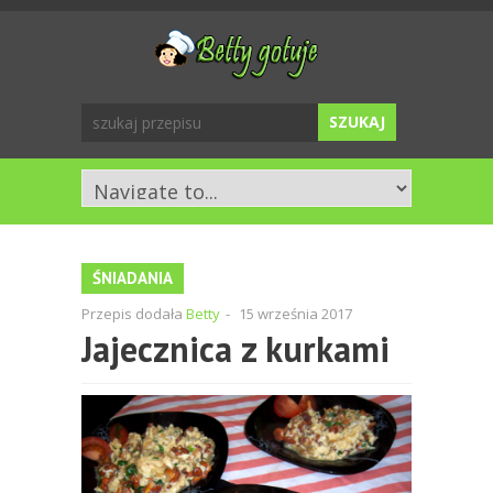
ŚNIADANIA
Przepis dodała
Betty
-
15 września 2017
Jajecznica z kurkami