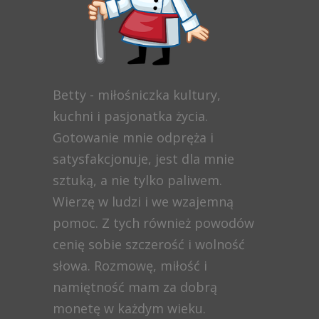
Betty - miłośniczka kultury,
kuchni i pasjonatka życia.
Gotowanie mnie odpręża i
satysfakcjonuje, jest dla mnie
sztuką, a nie tylko paliwem.
Wierzę w ludzi i we wzajemną
pomoc. Z tych również powodów
cenię sobie szczerość i wolność
słowa. Rozmowę, miłość i
namiętność mam za dobrą
monetę w każdym wieku.