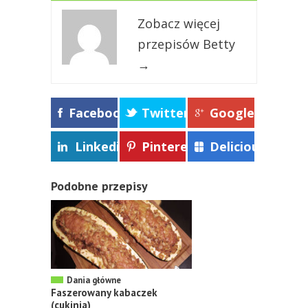
Zobacz więcej
przepisów Betty
→
Facebook
Twitter
Google+
Linkedin
Pinterest
Delicious
Podobne przepisy
Dania główne
Faszerowany kabaczek
(cukinia)