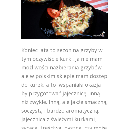
Koniec lata to sezon na grzyby w
tym oczywiście kurki. Ja nie mam
możliwości nazbierania grzybów
ale w polskim sklepie mam dostęp
do kurek, a to wspaniała okazja
by przygotować jajecznicę, inną
niż zwykle. Inną, ale jakże smaczną,
soczystą i bardzo aromatyczną.
Jajecznica z świeżymi kurkami,
sycąca, treściwa, pyszna, czy może