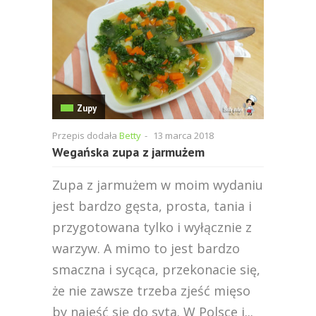
Zupy
Przepis dodała
Betty
-
13 marca 2018
Wegańska zupa z jarmużem
Zupa z jarmużem w moim wydaniu
jest bardzo gęsta, prosta, tania i
przygotowana tylko i wyłącznie z
warzyw. A mimo to jest bardzo
smaczna i sycąca, przekonacie się,
że nie zawsze trzeba zjeść mięso
by najeść się do syta. W Polsce j...