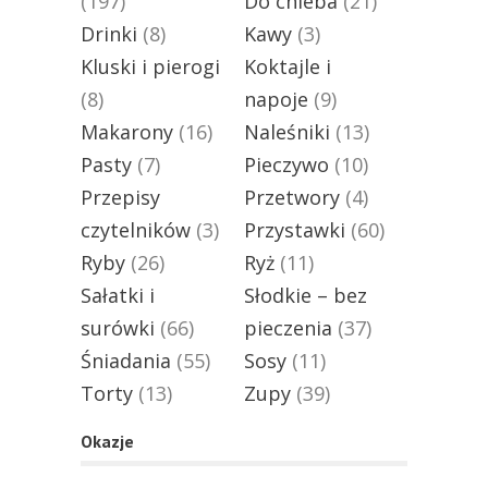
(197)
Do chleba
(21)
Drinki
(8)
Kawy
(3)
Kluski i pierogi
Koktajle i
(8)
napoje
(9)
Makarony
(16)
Naleśniki
(13)
Pasty
(7)
Pieczywo
(10)
Przepisy
Przetwory
(4)
czytelników
(3)
Przystawki
(60)
Ryby
(26)
Ryż
(11)
Sałatki i
Słodkie – bez
surówki
(66)
pieczenia
(37)
Śniadania
(55)
Sosy
(11)
Torty
(13)
Zupy
(39)
Okazje