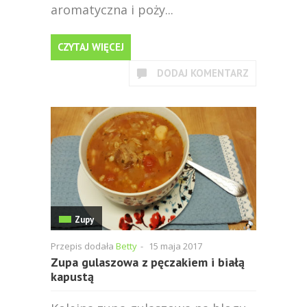
aromatyczna i poży...
CZYTAJ WIĘCEJ
DODAJ KOMENTARZ
Zupy
Przepis dodała
Betty
-
15 maja 2017
Zupa gulaszowa z pęczakiem i białą
kapustą