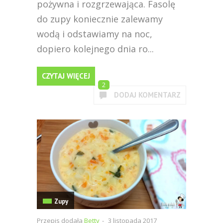
pożywna i rozgrzewająca. Fasolę
do zupy koniecznie zalewamy
wodą i odstawiamy na noc,
dopiero kolejnego dnia ro...
CZYTAJ WIĘCEJ
2
DODAJ KOMENTARZ
Zupy
Przepis dodała
Betty
-
3 listopada 2017