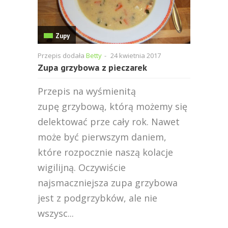
Zupy
Przepis dodała
Betty
-
24 kwietnia 2017
Zupa grzybowa z pieczarek
Przepis na wyśmienitą
zupę grzybową, którą możemy się
delektować prze cały rok. Nawet
może być pierwszym daniem,
które rozpocznie naszą kolacje
wigilijną. Oczywiście
najsmaczniejsza zupa grzybowa
jest z podgrzybków, ale nie
wszysc...