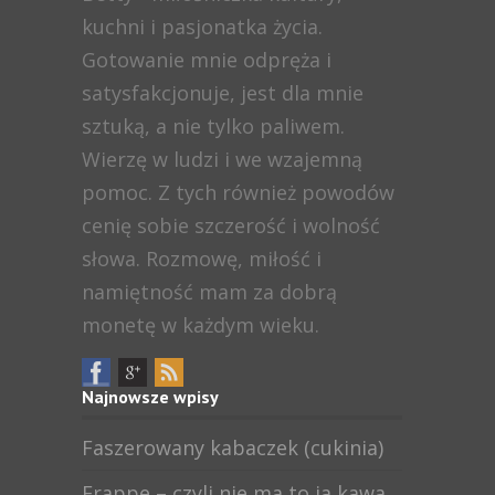
kuchni i pasjonatka życia.
Gotowanie mnie odpręża i
satysfakcjonuje, jest dla mnie
sztuką, a nie tylko paliwem.
Wierzę w ludzi i we wzajemną
pomoc. Z tych również powodów
cenię sobie szczerość i wolność
słowa. Rozmowę, miłość i
namiętność mam za dobrą
monetę w każdym wieku.
Najnowsze wpisy
Faszerowany kabaczek (cukinia)
Frappe – czyli nie ma to ja kawa