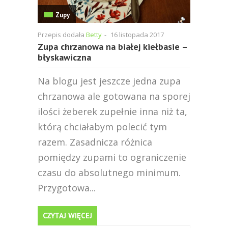
Zupy
Przepis dodała
Betty
-
16 listopada 2017
Zupa chrzanowa na białej kiełbasie –
błyskawiczna
Na blogu jest jeszcze jedna zupa
chrzanowa ale gotowana na sporej
ilości żeberek zupełnie inna niż ta,
którą chciałabym polecić tym
razem. Zasadnicza różnica
pomiędzy zupami to ograniczenie
czasu do absolutnego minimum.
Przygotowa...
CZYTAJ WIĘCEJ