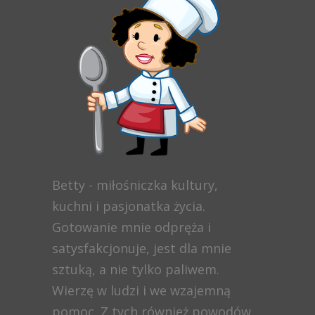
Betty - miłośniczka kultury,
kuchni i pasjonatka życia.
Gotowanie mnie odpręża i
satysfakcjonuje, jest dla mnie
sztuką, a nie tylko paliwem.
Wierzę w ludzi i we wzajemną
pomoc. Z tych również powodów