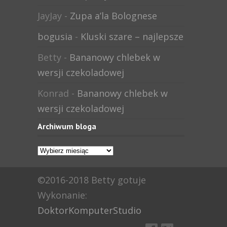
JayJay
-
Zupa a’la Bolognese
bogusia
-
Kluski szare – najlepsze
Betty
-
Bananowy chlebek w
wersji czekoladowej
Konrad
-
Bananowy chlebek w
wersji czekoladowej
Archiwum bloga
Archiwum
bloga
©2016-2018 Betty gotuje
Wykonanie:
DoktorKomputerStudio