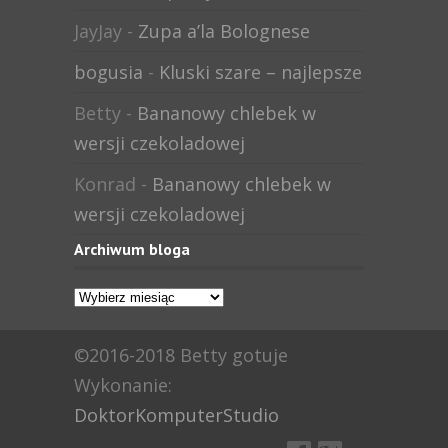
JayJay
-
Zupa a’la Bolognese
bogusia
-
Kluski szare – najlepsze
Betty
-
Bananowy chlebek w
wersji czekoladowej
Konrad
-
Bananowy chlebek w
wersji czekoladowej
Archiwum bloga
Archiwum
bloga
©2016-2018 Betty gotuje
Wykonanie:
DoktorKomputerStudio