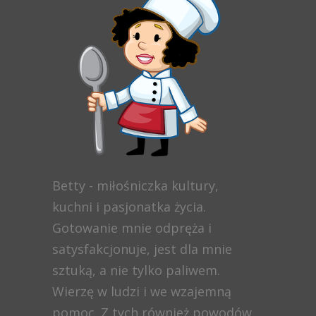
Betty - miłośniczka kultury,
kuchni i pasjonatka życia.
Gotowanie mnie odpręża i
satysfakcjonuje, jest dla mnie
sztuką, a nie tylko paliwem.
Wierzę w ludzi i we wzajemną
pomoc. Z tych również powodów