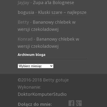
JayJay
-
Zupa a’la Bolognese
bogusia
-
Kluski szare – najlepsze
Betty
-
Bananowy chlebek w
wersji czekoladowej
Konrad
-
Bananowy chlebek w
wersji czekoladowej
Archiwum bloga
Archiwum
bloga
©2016-2018 Betty gotuje
Wykonanie:
DoktorKomputerStudio
Dołącz do mnie: