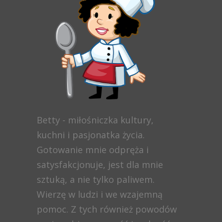
Betty - miłośniczka kultury,
kuchni i pasjonatka życia.
Gotowanie mnie odpręża i
satysfakcjonuje, jest dla mnie
sztuką, a nie tylko paliwem.
Wierzę w ludzi i we wzajemną
pomoc. Z tych również powodów