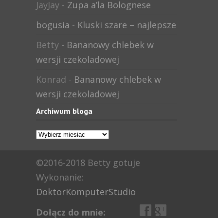
JayJay
-
Zupa a’la Bolognese
bogusia
-
Kluski szare – najlepsze
Betty
-
Bananowy chlebek w
wersji czekoladowej
Konrad
-
Bananowy chlebek w
wersji czekoladowej
Archiwum bloga
Archiwum
bloga
©2016-2018 Betty gotuje
Wykonanie:
DoktorKomputerStudio
Dołącz do mnie: