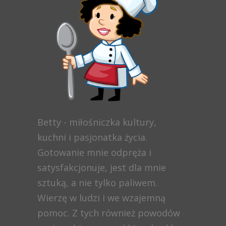
Betty - miłośniczka kultury,
kuchni i pasjonatka życia.
Gotowanie mnie odpręża i
satysfakcjonuje, jest dla mnie
sztuką, a nie tylko paliwem.
Wierzę w ludzi i we wzajemną
pomoc. Z tych również powodów