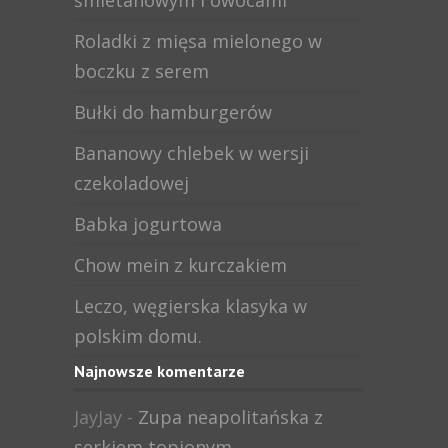
śmietanowym i owocami
Roladki z mięsa mielonego w
boczku z serem
Bułki do hamburgerów
Bananowy chlebek w wersji
czekoladowej
Babka jogurtowa
Chow mein z kurczakiem
Leczo, węgierska klasyka w
polskim domu.
Najnowsze komentarze
JayJay
-
Zupa neapolitańska z
serkiem topionym