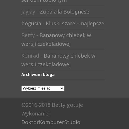
JayJay
-
Zupa a’la Bolognese
bogusia
-
Kluski szare – najlepsze
Betty
-
Bananowy chlebek w
wersji czekoladowej
Konrad
-
Bananowy chlebek w
wersji czekoladowej
Archiwum bloga
Archiwum
bloga
©2016-2018 Betty gotuje
Wykonanie:
DoktorKomputerStudio