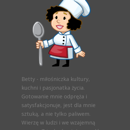
Betty - miłośniczka kultury,
kuchni i pasjonatka życia.
Gotowanie mnie odpręża i
satysfakcjonuje, jest dla mnie
sztuką, a nie tylko paliwem.
Wierzę w ludzi i we wzajemną