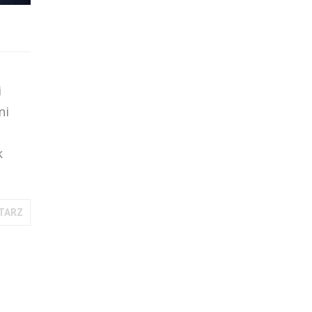
i
ni
k
TARZ