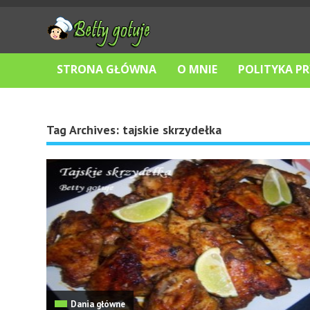
STRONA GŁÓWNA
O MNIE
POLITYKA P
Tag Archives:
tajskie skrzydełka
Dania główne