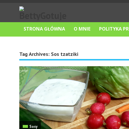
STRONA GŁÓWNA
O MNIE
POLITYKA P
Tag Archives:
Sos tzatziki
Sosy