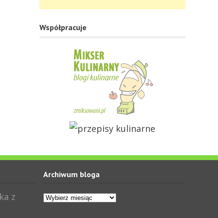
Współpracuje
Archiwum bloga
Archiwum
ka z
bloga