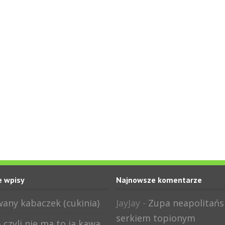
 wpisy
Najnowsze komentarze
any kabaczek (cukinia)
JayJay
-
Zupa neapolitańs
serkiem topionym
 czyli nie ma to ja kawa