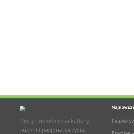
Najnowsze
Betty - miłośniczka kultury,
Faszerow
kuchni i pasjonatka życia.
Frappe –