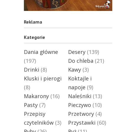
Reklama
Kategorie
Dania główne
Desery
(139)
(197)
Do chleba
(21)
Drinki
(8)
Kawy
(3)
Kluski i pierogi
Koktajle i
(8)
napoje
(9)
Makarony
(16)
Naleśniki
(13)
Pasty
(7)
Pieczywo
(10)
Przepisy
Przetwory
(4)
czytelników
(3)
Przystawki
(60)
Ryby
(26)
Ryż
(11)