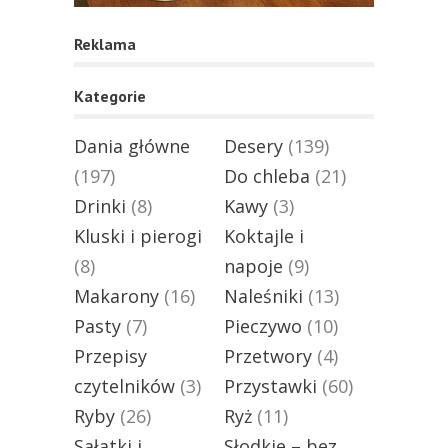
Reklama
Kategorie
Dania główne
Desery
(139)
(197)
Do chleba
(21)
Drinki
(8)
Kawy
(3)
Kluski i pierogi
Koktajle i
(8)
napoje
(9)
Makarony
(16)
Naleśniki
(13)
Pasty
(7)
Pieczywo
(10)
Przepisy
Przetwory
(4)
czytelników
(3)
Przystawki
(60)
Ryby
(26)
Ryż
(11)
Sałatki i
Słodkie – bez