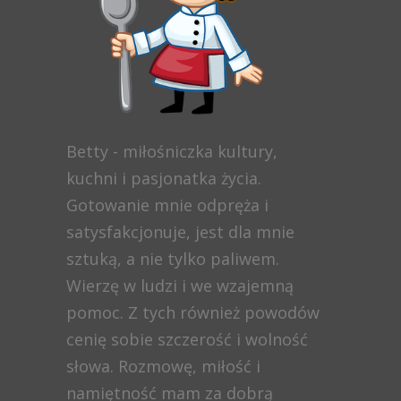
Betty - miłośniczka kultury,
kuchni i pasjonatka życia.
Gotowanie mnie odpręża i
satysfakcjonuje, jest dla mnie
sztuką, a nie tylko paliwem.
Wierzę w ludzi i we wzajemną
pomoc. Z tych również powodów
cenię sobie szczerość i wolność
słowa. Rozmowę, miłość i
namiętność mam za dobrą