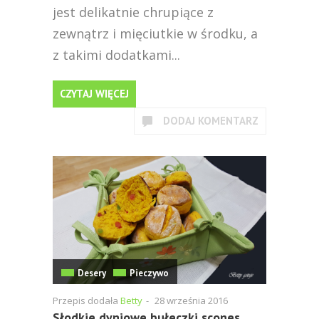
jest delikatnie chrupiące z
zewnątrz i mięciutkie w środku, a
z takimi dodatkami...
CZYTAJ WIĘCEJ
DODAJ KOMENTARZ
Desery
Pieczywo
Przepis dodała
Betty
-
28 września 2016
Słodkie dyniowe bułeczki scones