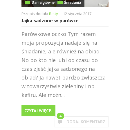
Dania główne
Śniadania
Przepis dodała
Betty
-
12 stycznia 2017
Jajka sadzone w parówce
Parówkowe oczko Tym razem
moja propozycja nadaje się na
śniadanie, ale również na obiad.
No bo kto nie lubi od czasu do
czas zjeść jajka sadzonego na
obiad? Ja nawet bardzo zwłaszcza
w towarzystwie zieleniny i np.
kefiru. Ale możn...
CZYTAJ WIĘCEJ
4
DODAJ KOMENTARZ