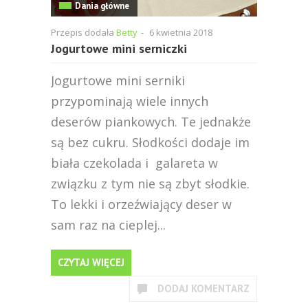
Dania główne
Przepis dodała
Betty
-
6 kwietnia 2018
Jogurtowe mini serniczki
Jogurtowe mini serniki
przypominają wiele innych
deserów piankowych. Te jednakże
są bez cukru. Słodkości dodaje im
biała czekolada i galareta w
związku z tym nie są zbyt słodkie.
To lekki i orzeźwiający deser w
sam raz na cieplej...
CZYTAJ WIĘCEJ
DODAJ KOMENTARZ