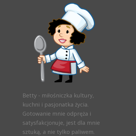
Betty - miłośniczka kultury,
kuchni i pasjonatka życia.
Gotowanie mnie odpręża i
satysfakcjonuje, jest dla mnie
sztuką, a nie tylko paliwem.