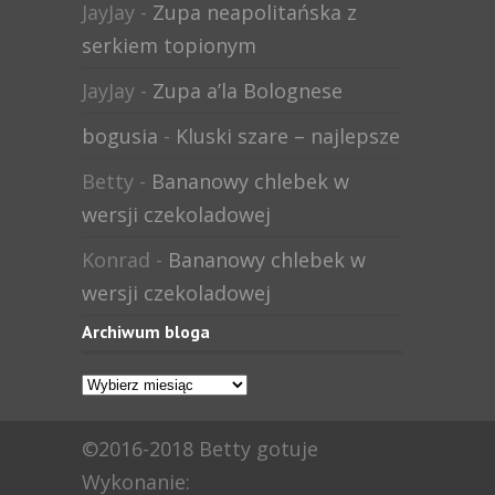
JayJay
-
Zupa neapolitańska z
serkiem topionym
JayJay
-
Zupa a’la Bolognese
bogusia
-
Kluski szare – najlepsze
Betty
-
Bananowy chlebek w
wersji czekoladowej
Konrad
-
Bananowy chlebek w
wersji czekoladowej
Archiwum bloga
Archiwum
bloga
©2016-2018 Betty gotuje
Wykonanie: