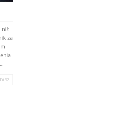
 niż
nik za
ym
enia
..
TARZ