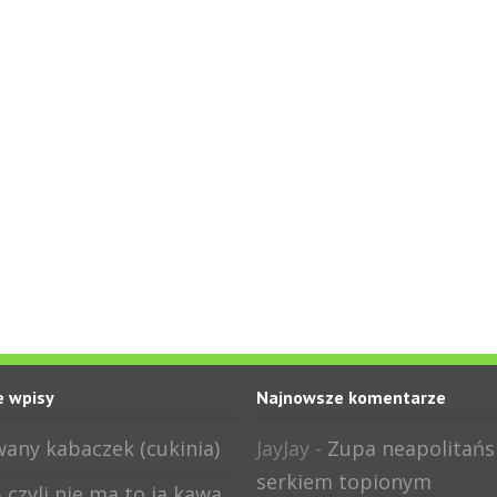
 wpisy
Najnowsze komentarze
any kabaczek (cukinia)
JayJay
-
Zupa neapolitańs
serkiem topionym
 czyli nie ma to ja kawa