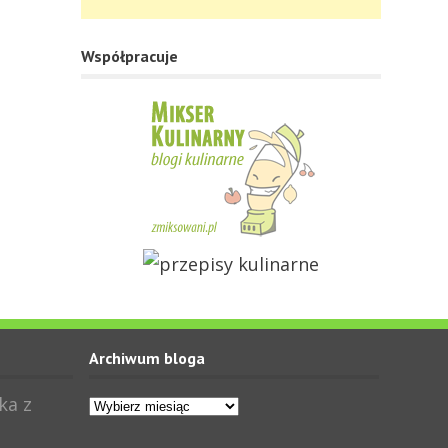
Współpracuje
Archiwum bloga
Archiwum
ka z
bloga