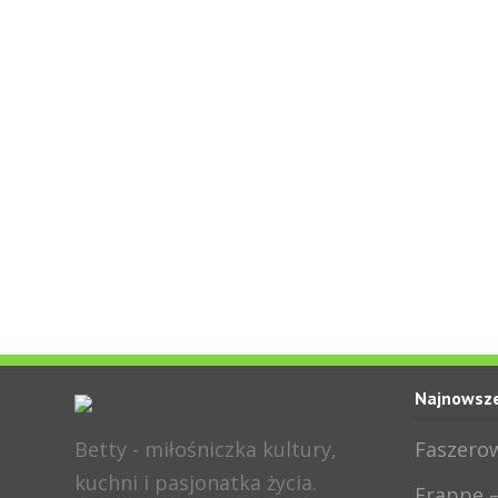
Najnowsze
Betty - miłośniczka kultury,
Faszerow
kuchni i pasjonatka życia.
Frappe –