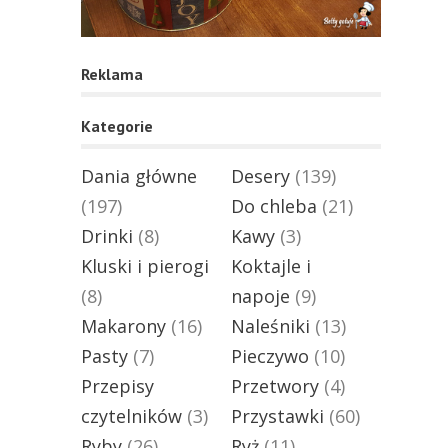
Reklama
Kategorie
Dania główne
Desery
(139)
(197)
Do chleba
(21)
Drinki
(8)
Kawy
(3)
Kluski i pierogi
Koktajle i
(8)
napoje
(9)
Makarony
(16)
Naleśniki
(13)
Pasty
(7)
Pieczywo
(10)
Przepisy
Przetwory
(4)
czytelników
(3)
Przystawki
(60)
Ryby
(26)
Ryż
(11)