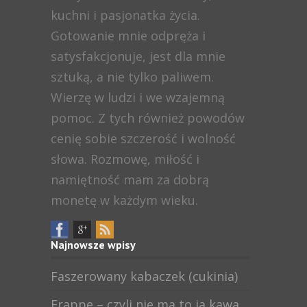
kuchni i pasjonatka życia.
Gotowanie mnie odpręża i
satysfakcjonuje, jest dla mnie
sztuką, a nie tylko paliwem.
Wierzę w ludzi i we wzajemną
pomoc. Z tych również powodów
cenię sobie szczerość i wolność
słowa. Rozmowę, miłość i
namiętność mam za dobrą
monetę w każdym wieku.
Najnowsze wpisy
Faszerowany kabaczek (cukinia)
Frappe – czyli nie ma to ja kawa