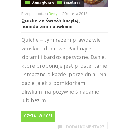
Dania główne
Śniadania
Przepis dodała
Betty
-
20 marca 2018
Quiche ze świeżą bazylią,
pomidorami i oliwkami
Quiche – tym razem prawdziwie
włoskie i domowe. Pachnące
ziołami i bardzo apetyczne. Danie,
które proponuje jest proste, tanie
i smaczne o każdej porze dnia. Na
bazie jajek z pomidorkami i
oliwkami na pożywne śniadanie
lub bez mi...
CZYTAJ WIĘCEJ
DODAJ KOMENTARZ