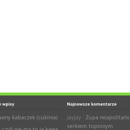
 wpisy
Najnowsze komentarze
any kabaczek (cukinia)
JayJay
-
Zupa neapolitańs
serkiem topionym
 czyli nie ma to ja kawa