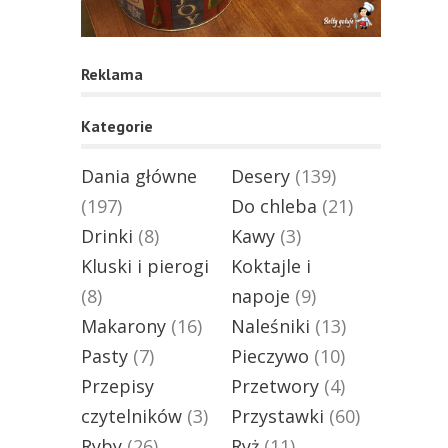
Reklama
Kategorie
Dania główne
Desery
(139)
(197)
Do chleba
(21)
Drinki
(8)
Kawy
(3)
Kluski i pierogi
Koktajle i
(8)
napoje
(9)
Makarony
(16)
Naleśniki
(13)
Pasty
(7)
Pieczywo
(10)
Przepisy
Przetwory
(4)
czytelników
(3)
Przystawki
(60)
Ryby
(26)
Ryż
(11)