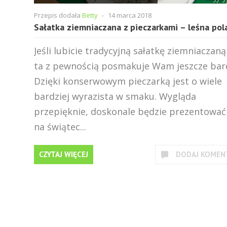
Przepis dodała
Betty
-
14 marca 2018
Sałatka ziemniaczana z pieczarkami – leśna pol
Jeśli lubicie tradycyjną sałatkę ziemniaczaną
ta z pewnością posmakuje Wam jeszcze bard
Dzięki konserwowym pieczarką jest o wiele
bardziej wyrazista w smaku. Wygląda
przepięknie, doskonale będzie prezentować 
na świątec...
CZYTAJ WIĘCEJ
DODAJ KOMEN