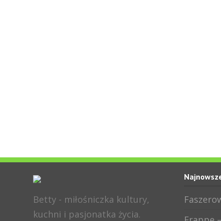
Najnowsze
Betty - miłośniczka kultury,
Faszerow
kuchni i pasjonatka życia.
Frappe –