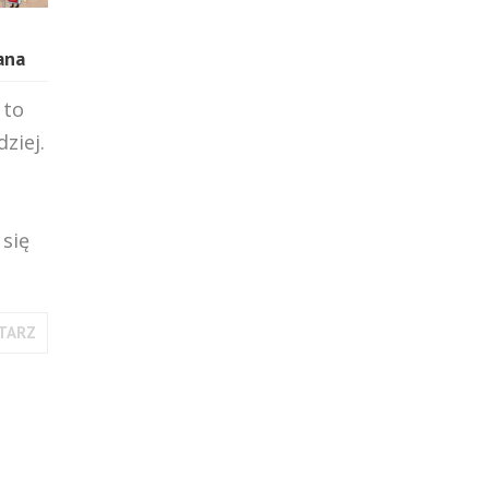
ana
 to
ziej.
się
TARZ