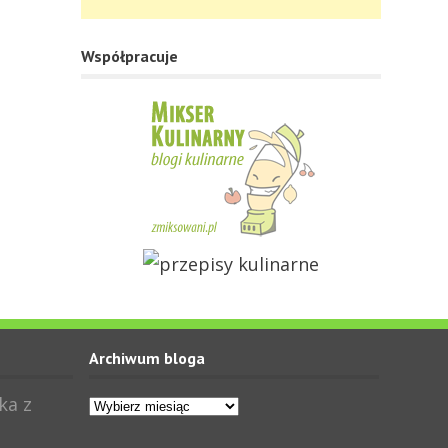
Współpracuje
Archiwum bloga
Archiwum
ka z
bloga