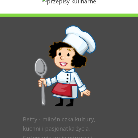
Betty - miłośniczka kultury,
kuchni i pasjonatka życia.
Gotowanie mnie odpręża i