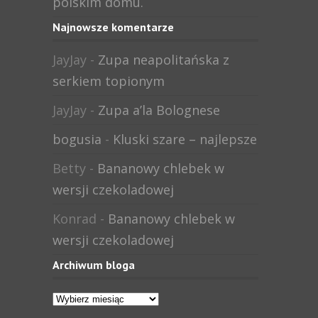
polskim domu.
Najnowsze komentarze
JayJay
-
Zupa neapolitańska z
serkiem topionym
JayJay
-
Zupa a’la Bolognese
bogusia
-
Kluski szare – najlepsze
Betty
-
Bananowy chlebek w
wersji czekoladowej
Konrad
-
Bananowy chlebek w
wersji czekoladowej
Archiwum bloga
Archiwum