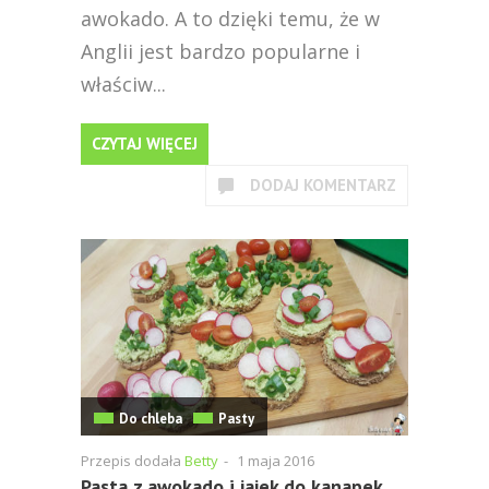
awokado. A to dzięki temu, że w
Anglii jest bardzo popularne i
właściw...
CZYTAJ WIĘCEJ
DODAJ KOMENTARZ
Do chleba
Pasty
Przepis dodała
Betty
-
1 maja 2016
Pasta z awokado i jajek do kanapek