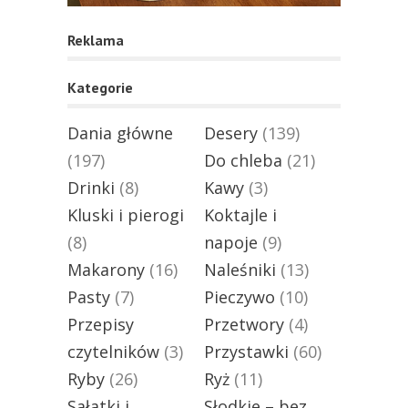
Reklama
Kategorie
Dania główne
Desery
(139)
(197)
Do chleba
(21)
Drinki
(8)
Kawy
(3)
Kluski i pierogi
Koktajle i
(8)
napoje
(9)
Makarony
(16)
Naleśniki
(13)
Pasty
(7)
Pieczywo
(10)
Przepisy
Przetwory
(4)
czytelników
(3)
Przystawki
(60)
Ryby
(26)
Ryż
(11)
Sałatki i
Słodkie – bez