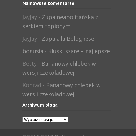
Najnowsze komentarze
JayJay
-
Zupa neapolitańska z
serkiem topionym
JayJay
-
Zupa a’la Bolognese
bogusia
-
Kluski szare – najlepsze
Betty
-
Bananowy chlebek w
wersji czekoladowej
Konrad
-
Bananowy chlebek w
wersji czekoladowej
Archiwum bloga
Archiwum
bloga