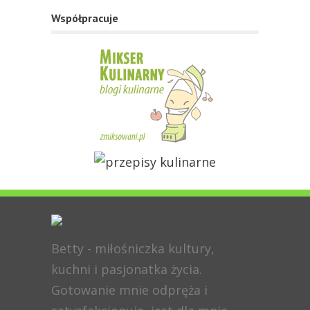
Współpracuje
Betty - miłośniczka kultury,
kuchni i pasjonatka życia.
Gotowanie mnie odpręża i