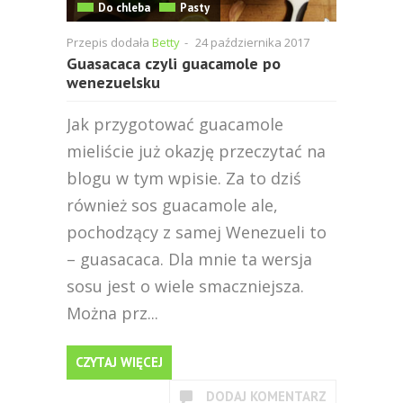
Do chleba
Pasty
Przepis dodała
Betty
-
24 października 2017
Guasacaca czyli guacamole po
wenezuelsku
Jak przygotować guacamole
mieliście już okazję przeczytać na
blogu w tym wpisie. Za to dziś
również sos guacamole ale,
pochodzący z samej Wenezueli to
– guasacaca. Dla mnie ta wersja
sosu jest o wiele smaczniejsza.
Można prz...
CZYTAJ WIĘCEJ
DODAJ KOMENTARZ