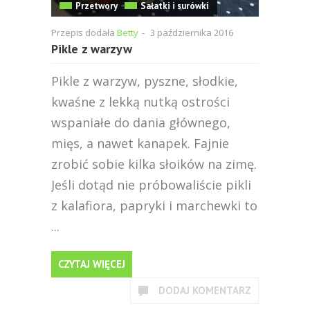
Przetwory
Sałatki i surówki
Przepis dodała
Betty
-
3 października 2016
Pikle z warzyw
Pikle z warzyw, pyszne, słodkie,
kwaśne z lekką nutką ostrości
wspaniałe do dania głównego,
mięs, a nawet kanapek. Fajnie
zrobić sobie kilka słoików na zimę.
Jeśli dotąd nie próbowaliście pikli
z kalafiora, papryki i marchewki to
...
CZYTAJ WIĘCEJ
DODAJ KOMENTARZ