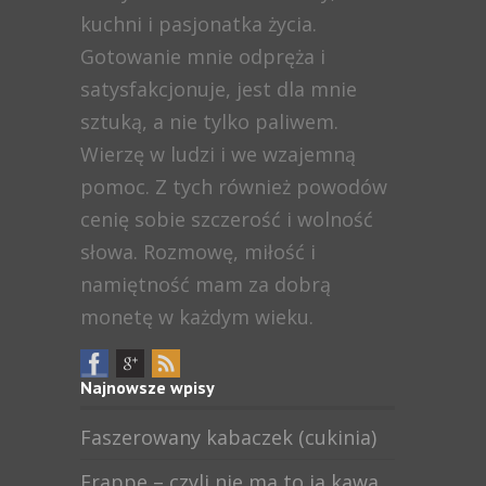
kuchni i pasjonatka życia.
Gotowanie mnie odpręża i
satysfakcjonuje, jest dla mnie
sztuką, a nie tylko paliwem.
Wierzę w ludzi i we wzajemną
pomoc. Z tych również powodów
cenię sobie szczerość i wolność
słowa. Rozmowę, miłość i
namiętność mam za dobrą
monetę w każdym wieku.
Najnowsze wpisy
Faszerowany kabaczek (cukinia)
Frappe – czyli nie ma to ja kawa