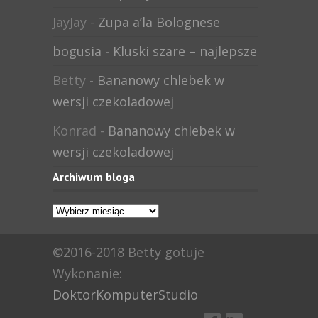
JayJay
-
Zupa a’la Bolognese
bogusia
-
Kluski szare – najlepsze
Betty
-
Bananowy chlebek w
wersji czekoladowej
Konrad
-
Bananowy chlebek w
wersji czekoladowej
Archiwum bloga
Archiwum
bloga
©2016-2018 Betty gotuje
Wykonanie:
DoktorKomputerStudio