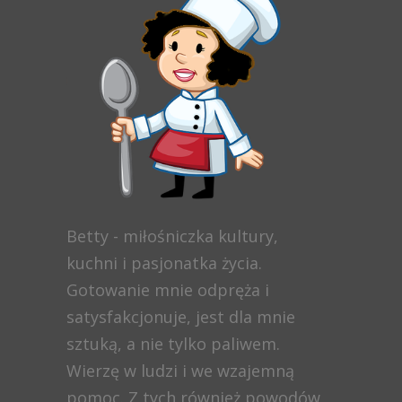
Betty - miłośniczka kultury,
kuchni i pasjonatka życia.
Gotowanie mnie odpręża i
satysfakcjonuje, jest dla mnie
sztuką, a nie tylko paliwem.
Wierzę w ludzi i we wzajemną
pomoc. Z tych również powodów