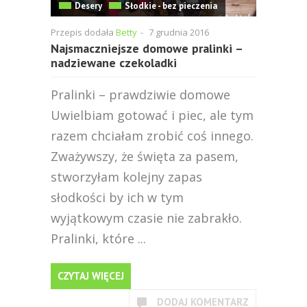
Desery
Słodkie - bez pieczenia
Przepis dodała
Betty
-
7 grudnia 2016
Najsmaczniejsze domowe pralinki –
nadziewane czekoladki
Pralinki – prawdziwie domowe
Uwielbiam gotować i piec, ale tym
razem chciałam zrobić coś innego.
Zważywszy, że święta za pasem,
stworzyłam kolejny zapas
słodkości by ich w tym
wyjątkowym czasie nie zabrakło.
Pralinki, które ...
CZYTAJ WIĘCEJ
DODAJ KOMENTARZ