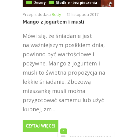
Desery
Słodkie - bez pieczenia
Przepis dodała
Betty
-
15 listopada 2017
Mango z jogurtem i musli
Mówi się, że śniadanie jest
najważniejszym posiłkiem dnia,
powinno być wartościowe i
pożywne. Mango z jogurtem i
musli to świetna propozycja na
lekkie śniadanie. Zbożową
mieszankę musli można
przygotować samemu lub użyć
kupnej, zm...
CZYTAJ WIĘCEJ
1