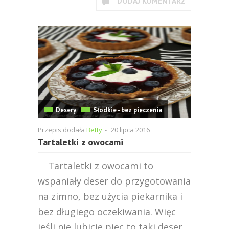
DODAJ KOMENTARZ
Desery
Słodkie - bez pieczenia
Przepis dodała
Betty
-
20 lipca 2016
Tartaletki z owocami
Tartaletki z owocami to
wspaniały deser do przygotowania
na zimno, bez użycia piekarnika i
bez długiego oczekiwania. Więc
jeśli nie lubicie piec to taki deser