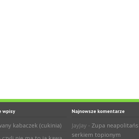
 wpisy
Najnowsze komentarze
any kabaczek (cukinia)
JayJay
-
Zupa neapolitańs
serkiem topionym
 czyli nie ma to ja kawa