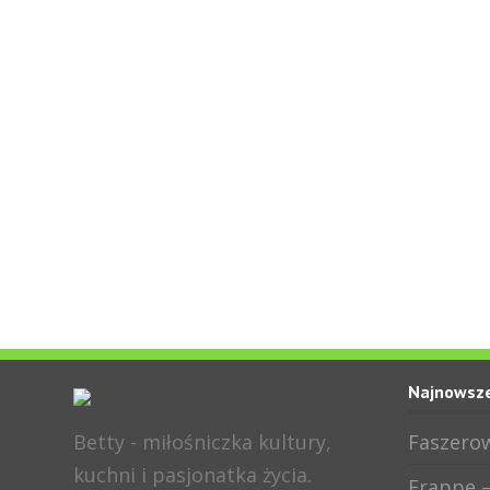
Najnowsze
Betty - miłośniczka kultury,
Faszerow
kuchni i pasjonatka życia.
Frappe –