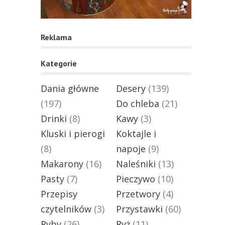
Reklama
Kategorie
Dania główne
Desery
(139)
(197)
Do chleba
(21)
Drinki
(8)
Kawy
(3)
Kluski i pierogi
Koktajle i
(8)
napoje
(9)
Makarony
(16)
Naleśniki
(13)
Pasty
(7)
Pieczywo
(10)
Przepisy
Przetwory
(4)
czytelników
(3)
Przystawki
(60)
Ryby
(26)
Ryż
(11)