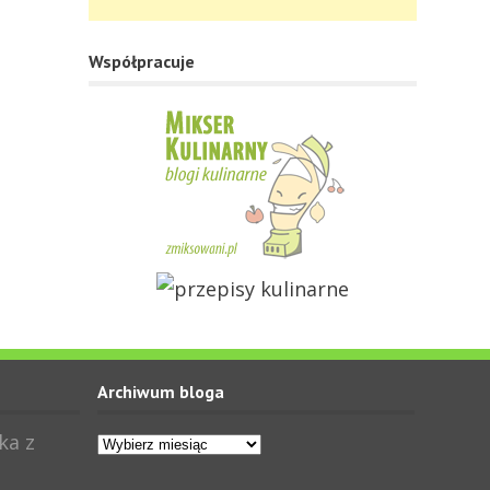
Współpracuje
Archiwum bloga
Archiwum
ka z
bloga