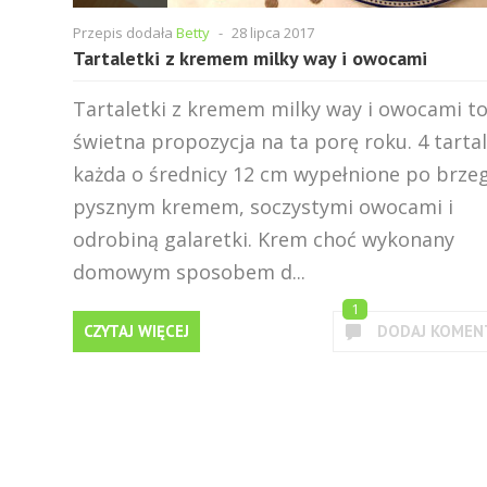
Przepis dodała
Betty
-
28 lipca 2017
Tartaletki z kremem milky way i owocami
Tartaletki z kremem milky way i owocami t
świetna propozycja na ta porę roku. 4 tartal
każda o średnicy 12 cm wypełnione po brzeg
pysznym kremem, soczystymi owocami i
odrobiną galaretki. Krem choć wykonany
domowym sposobem d...
1
CZYTAJ WIĘCEJ
DODAJ KOMEN