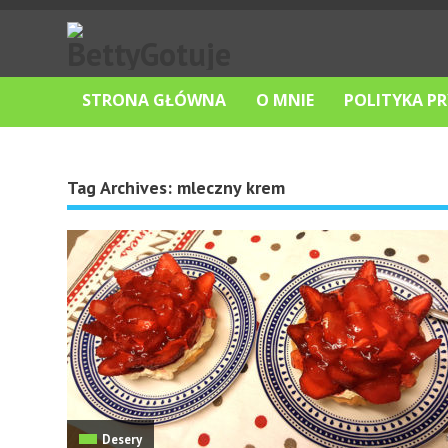
STRONA GŁÓWNA
O MNIE
POLITYKA P
Tag Archives:
mleczny krem
Desery