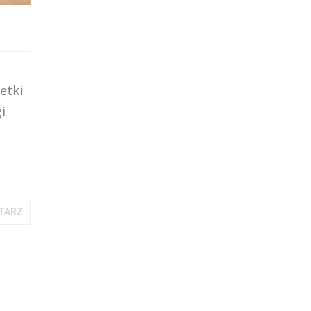
o
etki
i
TARZ