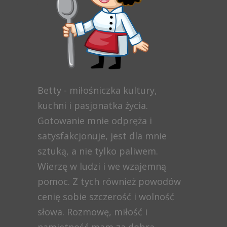
Betty - miłośniczka kultury,
kuchni i pasjonatka życia.
Gotowanie mnie odpręża i
satysfakcjonuje, jest dla mnie
sztuką, a nie tylko paliwem.
Wierzę w ludzi i we wzajemną
pomoc. Z tych również powodów
cenię sobie szczerość i wolność
słowa. Rozmowę, miłość i