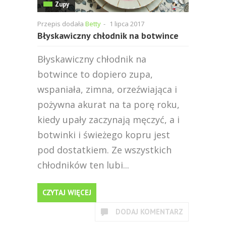
Zupy
Przepis dodała
Betty
-
1 lipca 2017
Błyskawiczny chłodnik na botwince
Błyskawiczny chłodnik na
botwince to dopiero zupa,
wspaniała, zimna, orzeźwiająca i
pożywna akurat na ta porę roku,
kiedy upały zaczynają męczyć, a i
botwinki i świeżego kopru jest
pod dostatkiem. Ze wszystkich
chłodników ten lubi...
CZYTAJ WIĘCEJ
DODAJ KOMENTARZ