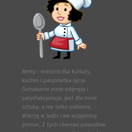
Betty - miłośniczka kultury,
kuchni i pasjonatka życia.
Gotowanie mnie odpręża i
satysfakcjonuje, jest dla mnie
sztuką, a nie tylko paliwem.
Wierzę w ludzi i we wzajemną
pomoc. Z tych również powodów