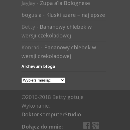
JayJay
-
Zupa a’la Bolognese
bogusia
-
Kluski szare – najlepsze
Betty
-
Bananowy chlebek w
wersji czekoladowej
Konrad
-
Bananowy chlebek w
wersji czekoladowej
Archiwum bloga
Archiwum
bloga
©2016-2018 Betty gotuje
Wykonanie:
DoktorKomputerStudio
Dołącz do mnie: