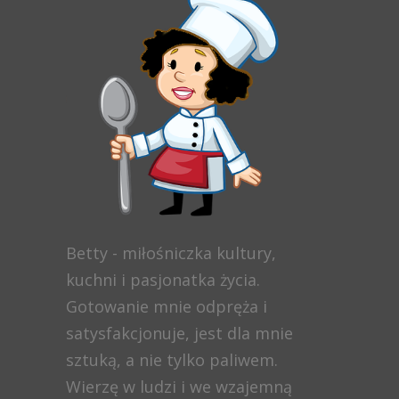
Betty - miłośniczka kultury,
kuchni i pasjonatka życia.
Gotowanie mnie odpręża i
satysfakcjonuje, jest dla mnie
sztuką, a nie tylko paliwem.
Wierzę w ludzi i we wzajemną