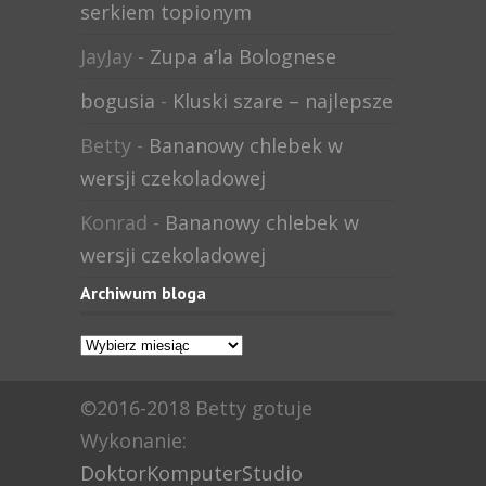
serkiem topionym
JayJay
-
Zupa a’la Bolognese
bogusia
-
Kluski szare – najlepsze
Betty
-
Bananowy chlebek w
wersji czekoladowej
Konrad
-
Bananowy chlebek w
wersji czekoladowej
Archiwum bloga
Archiwum
bloga
©2016-2018 Betty gotuje
Wykonanie:
DoktorKomputerStudio