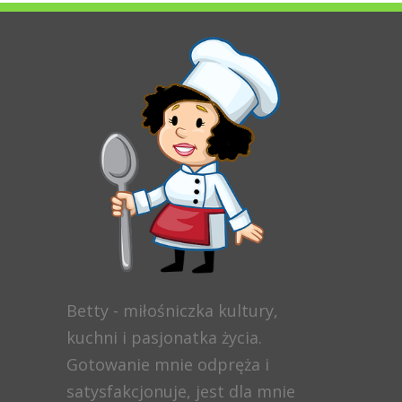
Betty - miłośniczka kultury,
kuchni i pasjonatka życia.
Gotowanie mnie odpręża i
satysfakcjonuje, jest dla mnie