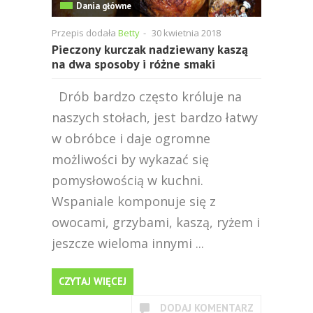
Dania główne
Przepis dodała
Betty
-
30 kwietnia 2018
Pieczony kurczak nadziewany kaszą
na dwa sposoby i różne smaki
Drób bardzo często króluje na
naszych stołach, jest bardzo łatwy
w obróbce i daje ogromne
możliwości by wykazać się
pomysłowością w kuchni.
Wspaniale komponuje się z
owocami, grzybami, kaszą, ryżem i
jeszcze wieloma innymi ...
CZYTAJ WIĘCEJ
DODAJ KOMENTARZ