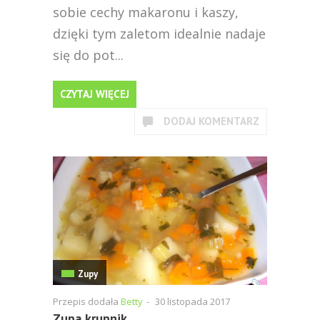
sobie cechy makaronu i kaszy,
dzięki tym zaletom idealnie nadaje
się do pot...
CZYTAJ WIĘCEJ
DODAJ KOMENTARZ
Zupy
Przepis dodała
Betty
-
30 listopada 2017
Zupa krupnik