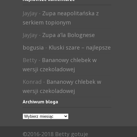
JayJay
-
Zupa neapolitańska z
serkiem topionym
JayJay
-
Zupa a’la Bolognese
bogusia
-
Kluski szare – najlepsze
Betty
-
Bananowy chlebek w
wersji czekoladowej
Konrad
-
Bananowy chlebek w
wersji czekoladowej
Archiwum bloga
Archiwum
bloga
©2016-2018 Betty gotuje