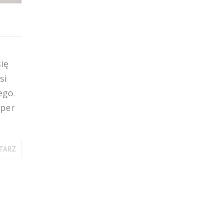
ię
si
ego.
uper
TARZ