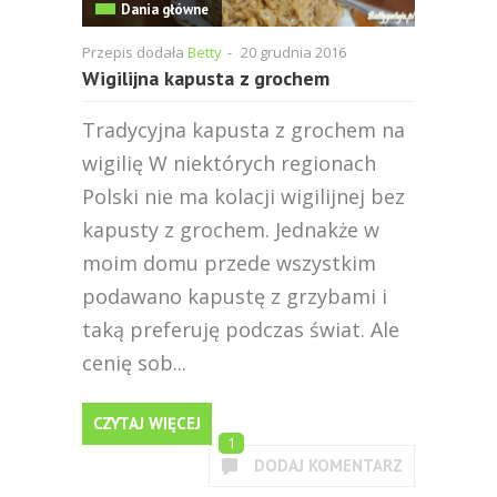
Dania główne
Przepis dodała
Betty
-
20 grudnia 2016
Wigilijna kapusta z grochem
Tradycyjna kapusta z grochem na
wigilię W niektórych regionach
Polski nie ma kolacji wigilijnej bez
kapusty z grochem. Jednakże w
moim domu przede wszystkim
podawano kapustę z grzybami i
taką preferuję podczas świat. Ale
cenię sob...
CZYTAJ WIĘCEJ
1
DODAJ KOMENTARZ