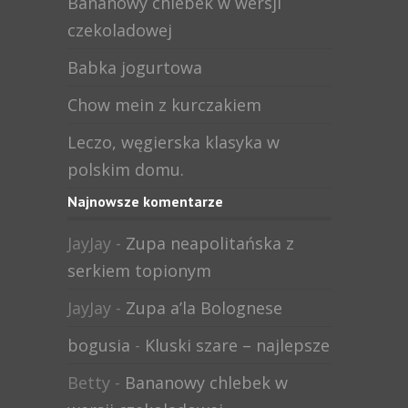
Bananowy chlebek w wersji
czekoladowej
Babka jogurtowa
Chow mein z kurczakiem
Leczo, węgierska klasyka w
polskim domu.
Najnowsze komentarze
JayJay
-
Zupa neapolitańska z
serkiem topionym
JayJay
-
Zupa a’la Bolognese
bogusia
-
Kluski szare – najlepsze
Betty
-
Bananowy chlebek w