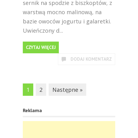
sernik na spodzie z biszkoptów, z
warstwą mocno malinową, na
bazie owoców jogurtu i galaretki.
Uwieńczony d...
CZYTAJ WIĘCEJ
DODAJ KOMENTARZ
1
2
Następne »
Reklama