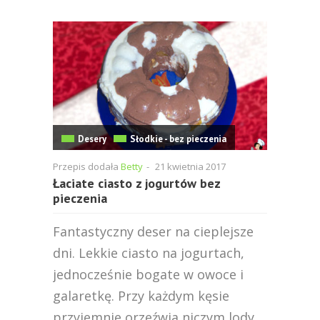
Desery
Słodkie - bez pieczenia
Przepis dodała
Betty
-
21 kwietnia 2017
Łaciate ciasto z jogurtów bez
pieczenia
Fantastyczny deser na cieplejsze
dni. Lekkie ciasto na jogurtach,
jednocześnie bogate w owoce i
galaretkę. Przy każdym kęsie
przyjemnie orzeźwia niczym lody,