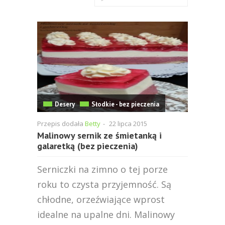
Desery
Słodkie - bez pieczenia
Przepis dodała
Betty
-
22 lipca 2015
Malinowy sernik ze śmietanką i
galaretką (bez pieczenia)
Serniczki na zimno o tej porze
roku to czysta przyjemność. Są
chłodne, orzeźwiające wprost
idealne na upalne dni. Malinowy