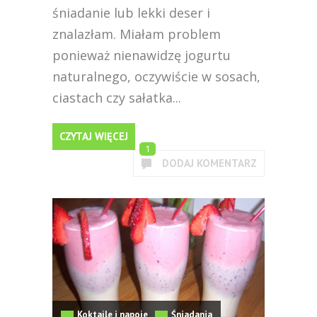
śniadanie lub lekki deser i
znalazłam. Miałam problem
ponieważ nienawidzę jogurtu
naturalnego, oczywiście w sosach,
ciastach czy sałatka...
CZYTAJ WIĘCEJ
1
DODAJ KOMENTARZ
Koktajle i napoje
Śniadania