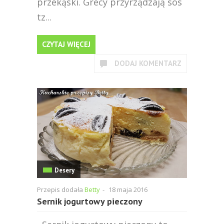
przekąski. Grecy przyrządzają sos
tz...
CZYTAJ WIĘCEJ
DODAJ KOMENTARZ
Desery
Przepis dodała
Betty
-
18 maja 2016
Sernik jogurtowy pieczony