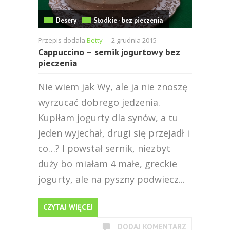
Desery
Słodkie - bez pieczenia
Przepis dodała
Betty
-
2 grudnia 2015
Cappuccino – sernik jogurtowy bez
pieczenia
Nie wiem jak Wy, ale ja nie znoszę
wyrzucać dobrego jedzenia.
Kupiłam jogurty dla synów, a tu
jeden wyjechał, drugi się przejadł i
co…? I powstał sernik, niezbyt
duży bo miałam 4 małe, greckie
jogurty, ale na pyszny podwiecz...
CZYTAJ WIĘCEJ
DODAJ KOMENTARZ