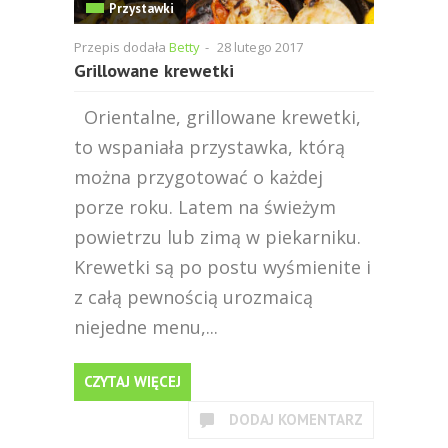
Przystawki
Przepis dodała
Betty
-
28 lutego 2017
Grillowane krewetki
Orientalne, grillowane krewetki,
to wspaniała przystawka, którą
można przygotować o każdej
porze roku. Latem na świeżym
powietrzu lub zimą w piekarniku.
Krewetki są po postu wyśmienite i
z całą pewnością urozmaicą
niejedne menu,...
CZYTAJ WIĘCEJ
DODAJ KOMENTARZ