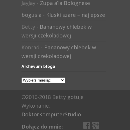
JayJay
-
Zupa a’la Bolognese
bogusia
-
Kluski szare – najlepsze
Betty
-
Bananowy chlebek w
wersji czekoladowej
Konrad
-
Bananowy chlebek w
wersji czekoladowej
Archiwum bloga
Archiwum
bloga
©2016-2018 Betty gotuje
Wykonanie:
DoktorKomputerStudio
Dołącz do mnie: