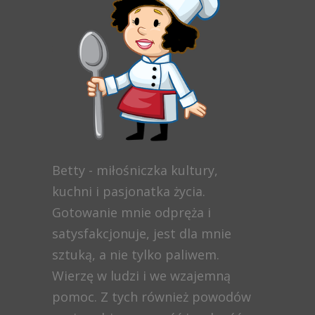
Betty - miłośniczka kultury,
kuchni i pasjonatka życia.
Gotowanie mnie odpręża i
satysfakcjonuje, jest dla mnie
sztuką, a nie tylko paliwem.
Wierzę w ludzi i we wzajemną
pomoc. Z tych również powodów