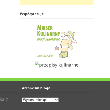
Współpracuje
Archiwum bloga
Archiwum
ka z
bloga