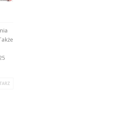
nia
Także
25
TARZ