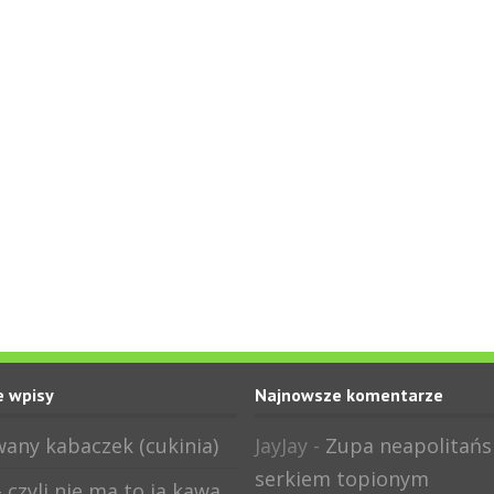
 wpisy
Najnowsze komentarze
any kabaczek (cukinia)
JayJay
-
Zupa neapolitańs
serkiem topionym
 czyli nie ma to ja kawa