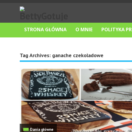
STRONA GŁÓWNA
O MNIE
POLITYKA P
Tag Archives:
ganache czekoladowe
Dania główne