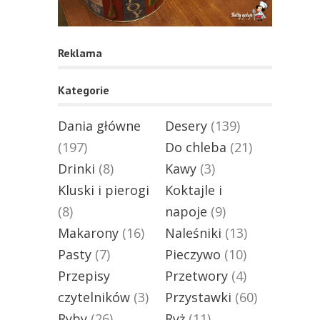
Reklama
Kategorie
Dania główne
Desery
(139)
(197)
Do chleba
(21)
Drinki
(8)
Kawy
(3)
Kluski i pierogi
Koktajle i
(8)
napoje
(9)
Makarony
(16)
Naleśniki
(13)
Pasty
(7)
Pieczywo
(10)
Przepisy
Przetwory
(4)
czytelników
(3)
Przystawki
(60)
Ryby
(26)
Ryż
(11)