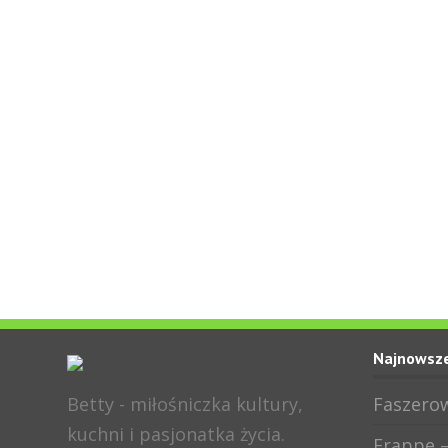
Najnowsze
Betty - miłośniczka kultury,
Faszerow
kuchni i pasjonatka życia.
Frappe –