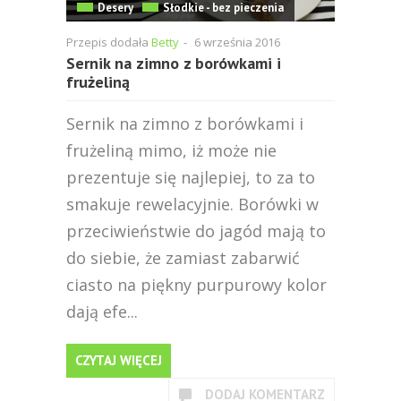
Desery
Słodkie - bez pieczenia
Przepis dodała
Betty
-
6 września 2016
Sernik na zimno z borówkami i
frużeliną
Sernik na zimno z borówkami i
frużeliną mimo, iż może nie
prezentuje się najlepiej, to za to
smakuje rewelacyjnie. Borówki w
przeciwieństwie do jagód mają to
do siebie, że zamiast zabarwić
ciasto na piękny purpurowy kolor
dają efe...
CZYTAJ WIĘCEJ
DODAJ KOMENTARZ