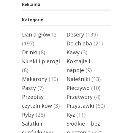
Reklama
Kategorie
Dania główne
Desery
(139)
(197)
Do chleba
(21)
Drinki
(8)
Kawy
(3)
Kluski i pierogi
Koktajle i
(8)
napoje
(9)
Makarony
(16)
Naleśniki
(13)
Pasty
(7)
Pieczywo
(10)
Przepisy
Przetwory
(4)
czytelników
(3)
Przystawki
(60)
Ryby
(26)
Ryż
(11)
Sałatki i
Słodkie – bez
surówki
(66)
pieczenia
(37)