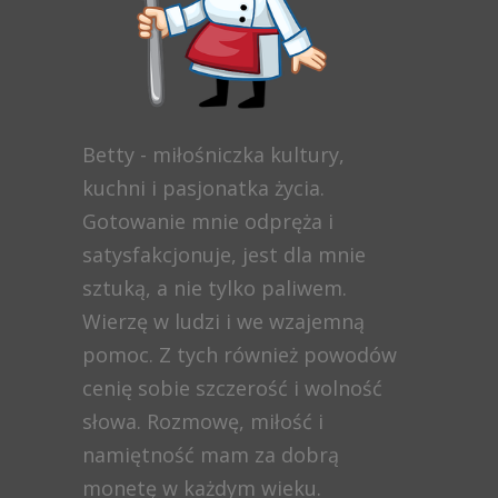
Betty - miłośniczka kultury,
kuchni i pasjonatka życia.
Gotowanie mnie odpręża i
satysfakcjonuje, jest dla mnie
sztuką, a nie tylko paliwem.
Wierzę w ludzi i we wzajemną
pomoc. Z tych również powodów
cenię sobie szczerość i wolność
słowa. Rozmowę, miłość i
namiętność mam za dobrą
monetę w każdym wieku.