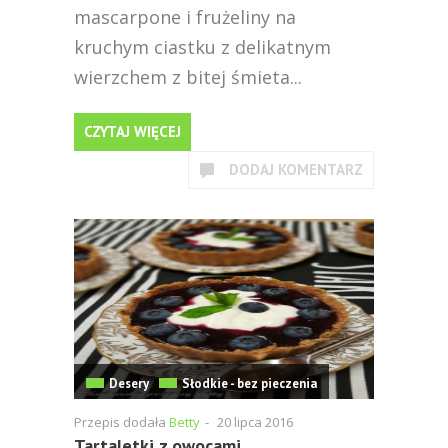
mascarpone i frużeliny na
kruchym ciastku z delikatnym
wierzchem z bitej śmieta...
CZYTAJ WIĘCEJ
DODAJ KOMENTARZ
Desery
Słodkie - bez pieczenia
Przepis dodała
Betty
-
20 lipca 2016
Tartaletki z owocami